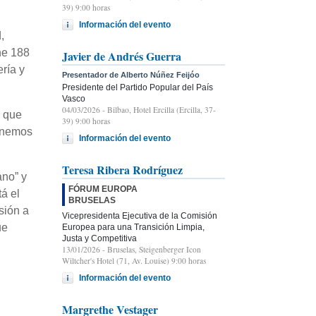
39) 9:00 horas
Información del evento
,
ne 188
Javier de Andrés Guerra
ría y
Presentador de Alberto Núñez Feijóo
Presidente del Partido Popular del País
Vasco
04/03/2026
- Bilbao, Hotel Ercilla (Ercilla, 37-
y que
39) 9:00 horas
tenemos
Información del evento
Teresa Ribera Rodríguez
ano” y
FÓRUM EUROPA
á el
BRUSELAS
sión a
Vicepresidenta Ejecutiva de la Comisión
ue
Europea para una Transición Limpia,
Justa y Competitiva
13/01/2026
- Bruselas, Steigenberger Icon
Wiltcher's Hotel (71, Av. Louise) 9:00 horas
Información del evento
Margrethe Vestager