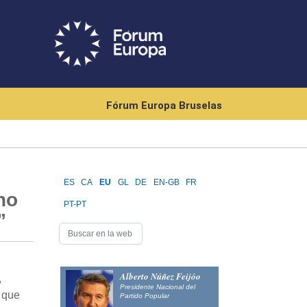
Fórum Europa Bruselas
ES
CA
EU
GL
DE
EN-GB
FR
no
PT-PT
”
Alberto Núñez Feijóo
,
Presidente Nacional del
r que
Partido Popular