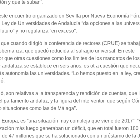
tón y que te suban”.
e este encuentro organizado en Sevilla por Nueva Economía Fór
 Ley de Universidades de Andalucía “da opciones a las univer
uturo” y no regulariza “en exceso”.
que cuando dirigió la conferencia de rectores (CRUE) se traba
bernanza, que quedó reducida al sufragio universal. En este
or que otras cuestiones como los límites de los mandatos de los
ey andaluza se establece en seis años, es otra cuestión que nece
s autonomía las universidades. “Lo hemos puesto en la ley, cr
ró.
ó, son relativas a la transparencia y rendición de cuentas, que 
l parlamento andaluz; y la figura del interventor, que según G
o situaciones como las de Málaga”.
 Europa, es “una situación muy compleja que viene de 2017”. 
zación más luego generaban un déficit, que en total fueron 180
 de 47 millones que se ha solucionado con un préstamo de la 