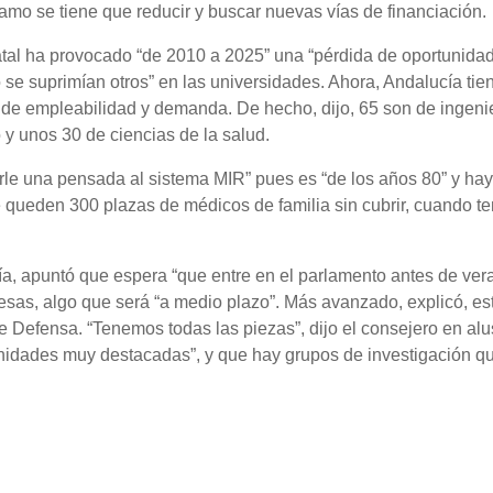
amo se tiene que reducir y buscar nuevas vías de financiación.
atal ha provocado “de 2010 a 2025” una “pérdida de oportunidad
o se suprimían otros” en las universidades. Ahora, Andalucía tie
s de empleabilidad y demanda. De hecho, dijo, 65 son de ingenie
co y unos 30 de ciencias de la salud.
le una pensada al sistema MIR” pues es “de los años 80” y ha
se queden 300 plazas de médicos de familia sin cubrir, cuando 
a, apuntó que espera “que entre en el parlamento antes de ver
sas, algo que será “a medio plazo”. Más avanzado, explicó, est
e Defensa. “Tenemos todas las piezas”, dijo el consejero en alu
 “unidades muy destacadas”, y que hay grupos de investigación q