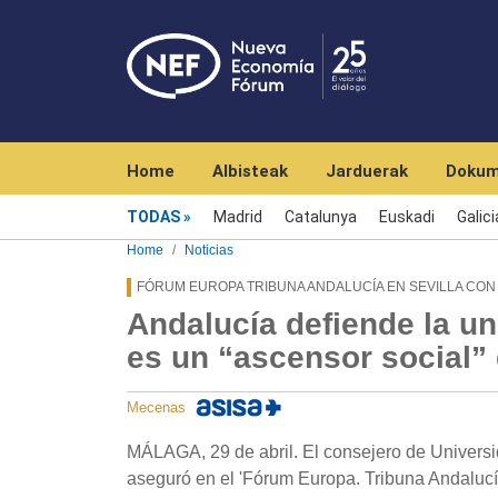
Navegación principal
Home
Albisteak
Jarduerak
Dokum
Menú noticias
TODAS
Madrid
Catalunya
Euskadi
Galici
Home
Noticias
FÓRUM EUROPA TRIBUNA ANDALUCÍA EN SEVILLA CO
Andalucía defiende la u
es un “ascensor social” 
Mecenas
MÁLAGA, 29 de abril. El consejero de Univers
aseguró en el 'Fórum Europa. Tribuna Andalucía