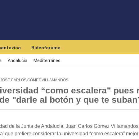
Skip to main content
entazioa
Bideoforuma
a
Andalucía
Mediterráneo
N JOSÉ CARLOS GÓMEZ VILLAMANDOS
niversidad “como escalera” pues 
de "darle al botón y que te suban
idad de la Junta de Andalucía, Juan Carlos Gómez Villamandos
' que prefiere considerar la universidad “como escalera” mejo