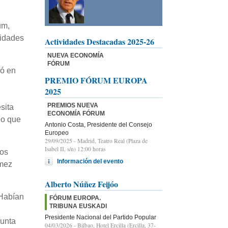
um,
sidades
Actividades Destacadas 2025-26
NUEVA ECONOMÍA
FÓRUM
jó en
PREMIO FÓRUM EUROPA
2025
PREMIOS NUEVA
sita
ECONOMÍA FÓRUM
eo que
Antonio Costa, Presidente del Consejo
Europeo
29/09/2025
- Madrid, Teatro Real (Plaza de
Isabel II, s/n) 12:00 horas
los
Información del evento
ómez
Alberto Núñez Feijóo
“Habían
FÓRUM EUROPA.
TRIBUNA EUSKADI
Presidente Nacional del Partido Popular
Junta
04/03/2026
- Bilbao, Hotel Ercilla (Ercilla, 37-