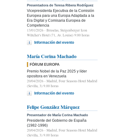
Presentadora de Teresa Ribera Rodríguez
Vicepresidenta Ejecutiva de la Comisión
Europea para una Europa Adaptada a la
Era Digital y Comisaria Europea de
Competencia
13/01/2026
- Bruselas, Steigenberger Icon
Wiltcher's Hotel (71, Av. Louise) 9:00 horas
Información del evento
María Corina Machado
FÓRUM EUROPA
Premio Nobel de la Paz 2025 y líder
opositora en Venezuela
20/04/2026
- Madrid, Four Seasons Hotel Madrid
(Sevilla, 3) 9.00 horas
Información del evento
Felipe González Márquez
Presentador de María Corina Machado
Presidente del Gobierno de España
(1982-1996)
20/04/2026
- Madrid, Four Seasons Hotel Madrid
(Sevilla, 3) 9.00 horas