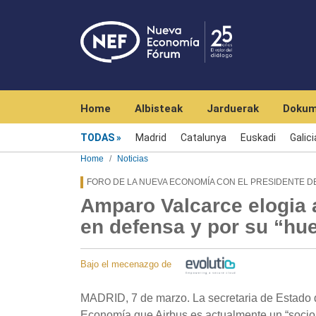
Navegación principal
Home
Albisteak
Jarduerak
Dokum
Menú noticias
TODAS
Madrid
Catalunya
Euskadi
Galici
Home
Noticias
FORO DE LA NUEVA ECONOMÍA CON EL PRESIDENTE DE
Amparo Valcarce elogia 
en defensa y por su “hue
Bajo el mecenazgo de
MADRID, 7 de marzo. La secretaria de Estado 
Economía que Airbus es actualmente un “socio 