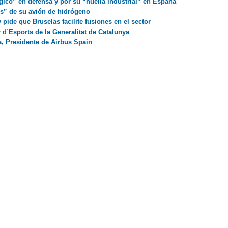
ico” en defensa y por su “huella industrial” en España
os” de su avión de hidrógeno
pide que Bruselas facilite fusiones en el sector
 d´Esports de la Generalitat de Catalunya
, Presidente de Airbus Spain