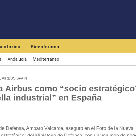
Skip to main content
entazioa
Bideoforuma
a
Andalucía
Mediterráneo
 AIRBUS SPAIN
a Airbus como “socio estratégico
lla industrial” en España
de Defensa, Amparo Valcarce, aseguró en el Foro de la Nueva
estratégico” del Ministerio de Defensa, con un volumen de neg