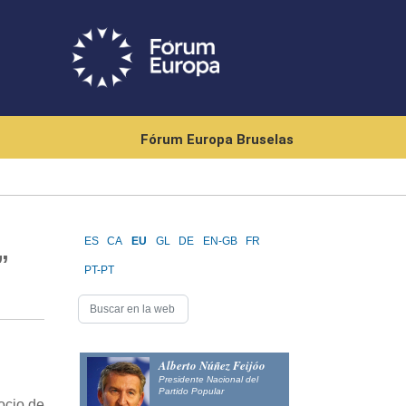
Fórum Europa Bruselas
ES
CA
EU
GL
DE
EN-GB
FR
”
PT-PT
Alberto Núñez Feijóo
Presidente Nacional del
Partido Popular
ocio de