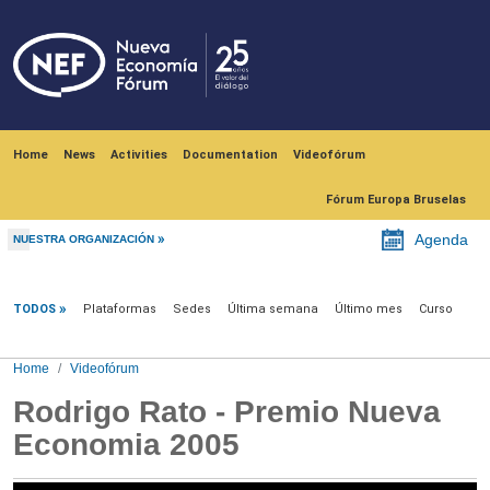
Skip to main content
Navegación principal
Home
News
Activities
Documentation
Videofórum
Fórum Europa Bruselas
Agenda
NUESTRA ORGANIZACIÓN
Videofórum
TODOS
Plataformas
Sedes
Última semana
Último mes
Curso
Home
Videofórum
Rodrigo Rato - Premio Nueva
Economi­a 2005