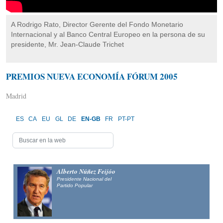
A Rodrigo Rato, Director Gerente del Fondo Monetario
Internacional y al Banco Central Europeo en la persona de su
presidente, Mr. Jean-Claude Trichet
PREMIOS NUEVA ECONOMÍA FÓRUM 2005
Madrid
ES
CA
EU
GL
DE
EN-GB
FR
PT-PT
Alberto Núñez Feijóo
Presidente Nacional del
Partido Popular