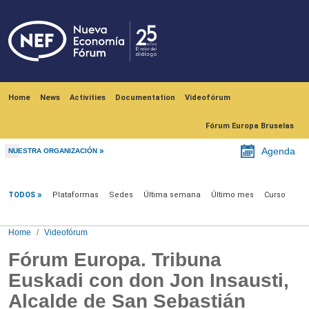
Skip to main content
Navegación principal
Home
News
Activities
Documentation
Videofórum
Fórum Europa Bruselas
Agenda
NUESTRA ORGANIZACIÓN
Videofórum
TODOS
Plataformas
Sedes
Última semana
Último mes
Curso
Home
Videofórum
Fórum Europa. Tribuna
Euskadi con don Jon Insausti,
Alcalde de San Sebastián