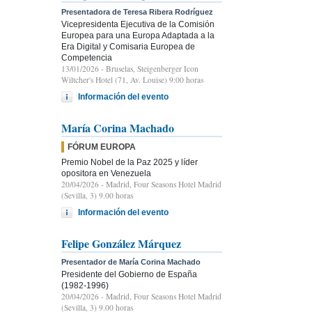
Presentadora de Teresa Ribera Rodríguez
Vicepresidenta Ejecutiva de la Comisión
Europea para una Europa Adaptada a la
Era Digital y Comisaria Europea de
Competencia
13/01/2026
- Bruselas, Steigenberger Icon
Wiltcher's Hotel (71, Av. Louise) 9:00 horas
Información del evento
María Corina Machado
FÓRUM EUROPA
Premio Nobel de la Paz 2025 y líder
opositora en Venezuela
20/04/2026
- Madrid, Four Seasons Hotel Madrid
(Sevilla, 3) 9.00 horas
Información del evento
Felipe González Márquez
Presentador de María Corina Machado
Presidente del Gobierno de España
(1982-1996)
20/04/2026
- Madrid, Four Seasons Hotel Madrid
(Sevilla, 3) 9.00 horas