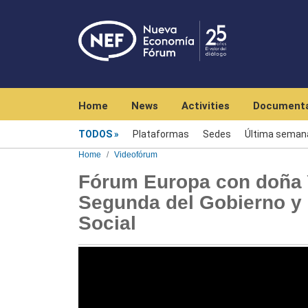
Navegación principal
Home
News
Activities
Documenta
Videofórum
TODOS
Plataformas
Sedes
Última seman
Home
Videofórum
Fórum Europa con doña Y
Segunda del Gobierno y 
Social