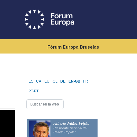
Fórum Europa Bruselas
ES
CA
EU
GL
DE
EN-GB
FR
PT-PT
Alberto Núñez Feijóo
Presidente Nacional del
Partido Popular