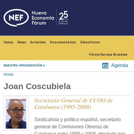
Skip to main content
Navegación principal
Home
News
Activities
Documentation
Videofórum
Fórum Europa Bruselas
Agenda
NUESTRA ORGANIZACIÓN
Home
Joan Coscubiela
Secretario General de CCOO de
Catalunya (1995-2008)
Sindicalista y político español, secretario
general de Comisiones Obreras de
Catalunya entre 1995 y 2008, diputado por