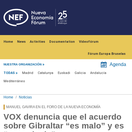
Skip to main content
Navegación principal
Home
News
Activities
Documentation
Videofórum
Fórum Europa Bruselas
Menú noticias
Agenda
NUESTRA ORGANIZACIÓN
TODAS
Madrid
Catalunya
Euskadi
Galicia
Andalucía
Mediterráneo
Home
Noticias
MANUEL GAVIRA EN EL FORO DE LA NUEVA ECONOMÍA
VOX denuncia que el acuerdo
sobre Gibraltar “es malo” y es