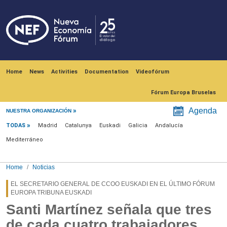
Skip to main content
Navegación principal
Home
News
Activities
Documentation
Videofórum
Fórum Europa Bruselas
Menú noticias
Agenda
NUESTRA ORGANIZACIÓN
TODAS
Madrid
Catalunya
Euskadi
Galicia
Andalucía
Mediterráneo
Home
Noticias
EL SECRETARIO GENERAL DE CCOO EUSKADI EN EL ÚLTIMO FÓRUM
EUROPA TRIBUNA EUSKADI
Santi Martínez señala que tres
de cada cuatro trabajadores