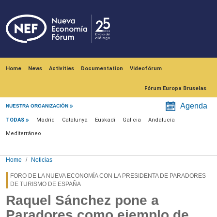
Skip to main content
Navegación principal
Home
News
Activities
Documentation
Videofórum
Fórum Europa Bruselas
Menú noticias
Agenda
NUESTRA ORGANIZACIÓN
TODAS
Madrid
Catalunya
Euskadi
Galicia
Andalucía
Mediterráneo
Home
Noticias
FORO DE LA NUEVA ECONOMÍA CON LA PRESIDENTA DE PARADORES
DE TURISMO DE ESPAÑA
Raquel Sánchez pone a
Paradores como ejemplo de