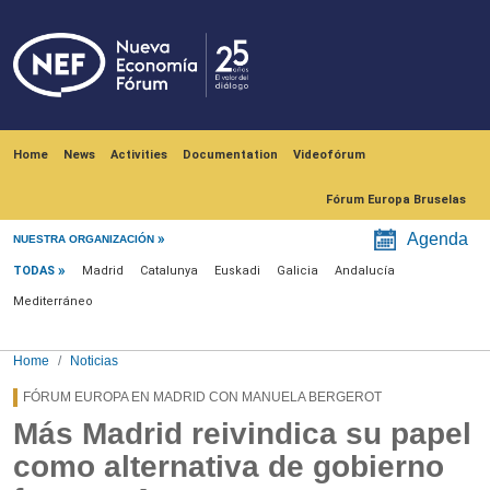
Skip to main content
Navegación principal
Home
News
Activities
Documentation
Videofórum
Fórum Europa Bruselas
Menú noticias
Agenda
NUESTRA ORGANIZACIÓN
TODAS
Madrid
Catalunya
Euskadi
Galicia
Andalucía
Mediterráneo
Home
Noticias
FÓRUM EUROPA EN MADRID CON MANUELA BERGEROT
Más Madrid reivindica su papel
como alternativa de gobierno