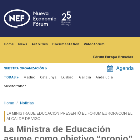
Skip to main content
Navegación principal
Home
News
Activities
Documentation
Videofórum
Fórum Europa Bruselas
Menú noticias
Agenda
NUESTRA ORGANIZACIÓN
TODAS
Madrid
Catalunya
Euskadi
Galicia
Andalucía
Mediterráneo
Home
Noticias
LA MINISTRA DE EDUCACIÓN PRESENTÓ EL FÓRUM EUROPA CON EL
ALCALDE DE VIGO
La Ministra de Educación
asume como objetivo “propio”