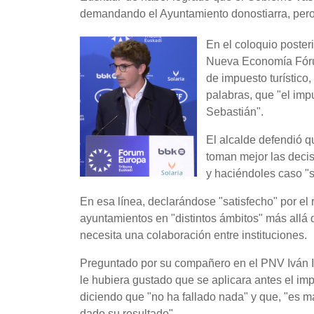
demandando el Ayuntamiento donostiarra, pero 
En el coloquio poster
Nueva Economía Fórum
de impuesto turístico
palabras, que "el imp
Sebastián".
El alcalde defendió q
toman mejor las decis
y haciéndoles caso "
En esa línea, declarándose "satisfecho" por el
ayuntamientos en "distintos ámbitos" más allá d
necesita una colaboración entre instituciones.
Preguntado por su compañero en el PNV Iván Ir
le hubiera gustado que se aplicara antes el im
diciendo que "no ha fallado nada" y que, "es m
dado su resultado".