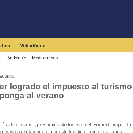
Skip to main content
tion
Videofórum
a
Andalucía
Mediterráneo
 EUSKADI
r logrado el impuesto al turismo
ponga al verano
án, Jon Insausti, presumió este lunes en el 'Fórum Europa. Tr
o vaya a implantar un impuesto turístico, como lleva años