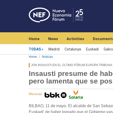
Navegación principal
Home
News
Activities
Documenta
Menú noticias
TODAS
Madrid
Catalunya
Euskadi
Galici
Home
Noticias
JON INSAUSTI EN EL ÚLTIMO FÓRUM EUROPA TRIBUNA
Insausti presume de habe
pero lamenta que se pos
Mecenas
BILBAO, 11 de mayo. El alcalde de San Sebasti
Euskadi' de haber logrado que el Gobierno vasc