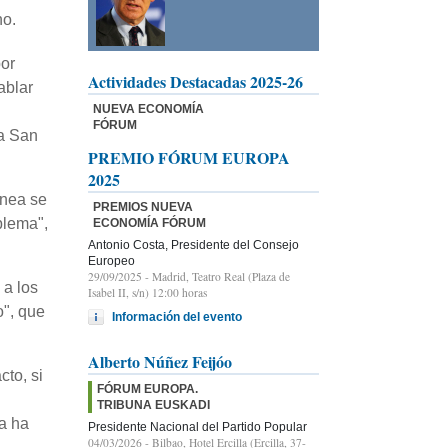
no.
por
Actividades Destacadas 2025-26
ablar
NUEVA ECONOMÍA
FÓRUM
ia San
PREMIO FÓRUM EUROPA
2025
ínea se
PREMIOS NUEVA
blema",
ECONOMÍA FÓRUM
Antonio Costa, Presidente del Consejo
Europeo
29/09/2025
- Madrid, Teatro Real (Plaza de
 a los
Isabel II, s/n) 12:00 horas
o", que
Información del evento
Alberto Núñez Feijóo
to, si
FÓRUM EUROPA.
TRIBUNA EUSKADI
la ha
Presidente Nacional del Partido Popular
04/03/2026
- Bilbao, Hotel Ercilla (Ercilla, 37-