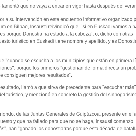
lamentó que no vaya a entrar en vigor hasta después del vera
ior a su intervención en este encuentro informativo organizado 
 en Bilbao, Insausti reivindicó que, "si en Euskadi vamos a h
, es porque Donostia ha estado a la cabeza", o, dicho con otras
uesto turístico en Euskadi tiene nombre y apellido, y es Donost
ue "cuando se escucha a los municipios que están en primera l
iones", porque los primeros "gestionan de forma directa un pro
se consiguen mejores resultados".
 resultado, llamó a que sirva de precedente para "escuchar más"
el turístico, y mencionó en concreto la gestión del sinhogarism
iondo, de las Juntas Generales de Guipúzcoa, presente en el ac
puesto y qué ha fallado para que no se haga, Insausti comenzó
ás", han "ganado los donostiarras porque esta década de batal