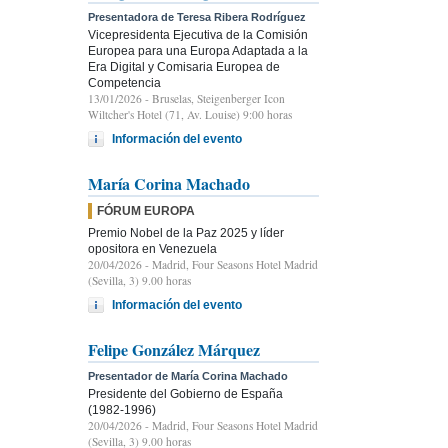
Presentadora de Teresa Ribera Rodríguez
Vicepresidenta Ejecutiva de la Comisión
Europea para una Europa Adaptada a la
Era Digital y Comisaria Europea de
Competencia
13/01/2026
- Bruselas, Steigenberger Icon
Wiltcher's Hotel (71, Av. Louise) 9:00 horas
Información del evento
María Corina Machado
FÓRUM EUROPA
Premio Nobel de la Paz 2025 y líder
opositora en Venezuela
20/04/2026
- Madrid, Four Seasons Hotel Madrid
(Sevilla, 3) 9.00 horas
Información del evento
Felipe González Márquez
Presentador de María Corina Machado
Presidente del Gobierno de España
(1982-1996)
20/04/2026
- Madrid, Four Seasons Hotel Madrid
(Sevilla, 3) 9.00 horas