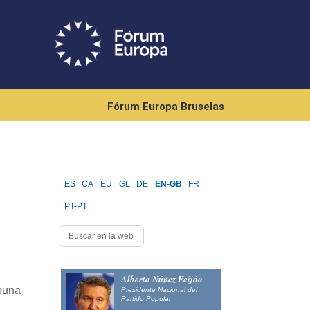
Fórum Europa Bruselas
ES
CA
EU
GL
DE
EN-GB
FR
PT-PT
Alberto Núñez Feijóo
ibuna
Presidente Nacional del
Partido Popular