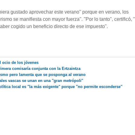
iera gustado aprovechar este verano" porque en verano, los
rismo se manifiesta con mayor fuerza". "Por lo tanto", certificó,
ber cogido un beneficio directo de ese impuesto".
el ocio de los jóvenes
primera comisaría conjunta con la Ertzaintza
rismo pero lamenta que se posponga al verano
itales vascas se unan en una "gran metrópoli"
olítica local es "la más exigente" porque "no permite esconderse"