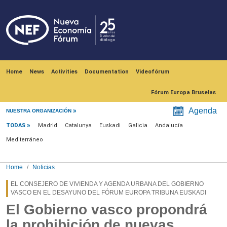
Skip to main content
Navegación principal
Home
News
Activities
Documentation
Videofórum
Fórum Europa Bruselas
Menú noticias
Agenda
NUESTRA ORGANIZACIÓN
TODAS
Madrid
Catalunya
Euskadi
Galicia
Andalucía
Mediterráneo
Home
Noticias
EL CONSEJERO DE VIVIENDA Y AGENDA URBANA DEL GOBIERNO
VASCO EN EL DESAYUNO DEL FÓRUM EUROPA TRIBUNA EUSKADI
El Gobierno vasco propondrá
la prohibición de nuevas