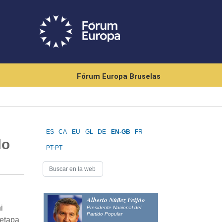
Fórum Europa Bruselas
ES
CA
EU
GL
DE
EN-GB
FR
lo
PT-PT
Alberto Núñez Feijóo
i
Presidente Nacional del
Partido Popular
 etapa