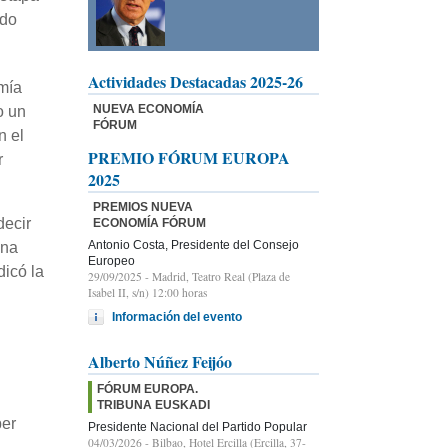
ado
Actividades Destacadas 2025-26
mía
NUEVA ECONOMÍA
o un
FÓRUM
n el
PREMIO FÓRUM EUROPA
r
2025
PREMIOS NUEVA
decir
ECONOMÍA FÓRUM
Antonio Costa, Presidente del Consejo
una
Europeo
icó la
29/09/2025
- Madrid, Teatro Real (Plaza de
Isabel II, s/n) 12:00 horas
Información del evento
Alberto Núñez Feijóo
FÓRUM EUROPA.
TRIBUNA EUSKADI
ber
Presidente Nacional del Partido Popular
04/03/2026
- Bilbao, Hotel Ercilla (Ercilla, 37-