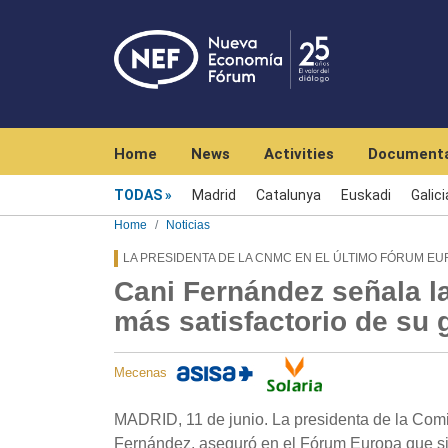
Navegación principal
Home
News
Activities
Documenta
Menú noticias
TODAS
Madrid
Catalunya
Euskadi
Galici
Home
Noticias
LA PRESIDENTA DE LA CNMC EN EL ÚLTIMO FÓRUM E
Cani Fernández señala l
más satisfactorio de su
Mecenas
MADRID, 11 de junio. La presidenta de la Com
Fernández, aseguró en el Fórum Europa que si 