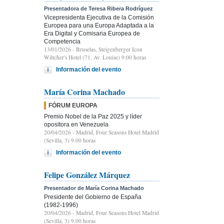
Presentadora de Teresa Ribera Rodríguez
Vicepresidenta Ejecutiva de la Comisión
Europea para una Europa Adaptada a la
Era Digital y Comisaria Europea de
Competencia
13/01/2026
- Bruselas, Steigenberger Icon
Wiltcher's Hotel (71, Av. Louise) 9:00 horas
Información del evento
María Corina Machado
FÓRUM EUROPA
Premio Nobel de la Paz 2025 y líder
opositora en Venezuela
20/04/2026
- Madrid, Four Seasons Hotel Madrid
(Sevilla, 3) 9.00 horas
Información del evento
Felipe González Márquez
Presentador de María Corina Machado
Presidente del Gobierno de España
(1982-1996)
20/04/2026
- Madrid, Four Seasons Hotel Madrid
(Sevilla, 3) 9.00 horas