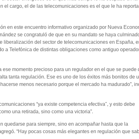
 el cargo, el de las telecomunicaciones es el que le ha report
ción en este encuentro informativo organizado por Nueva Econo
nández se congratuló de que en su mandato se haya culminad
 liberalización del sector de telecomunicaciones en España, e
do a Telefónica de distintas obligaciones como antiguo operado
 a ese momento precioso para un regulador en el que se puede 
alta tanta regulación. Ese es uno de los éxitos más bonitos de 
a, hacerse menos necesario porque el mercado ha madurado”, ind
ecomunicaciones “ya existe competencia efectiva", y esto debe
 como una retirada, sino como una victoria”.
 en quedarse para siempre, sino en acompañar hasta que la
agregó. “Hay pocas cosas más elegantes en regulación que sa