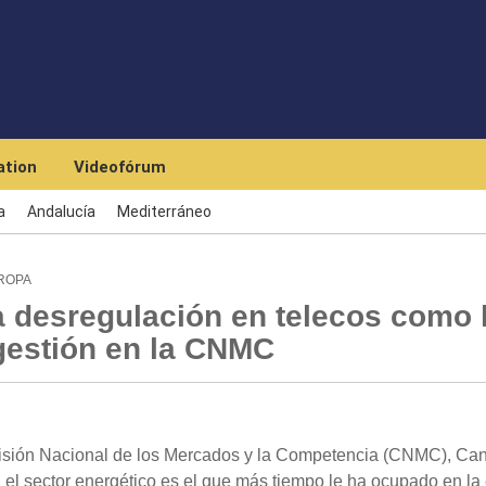
Skip to main content
tion
Videofórum
a
Andalucía
Mediterráneo
UROPA
a desregulación en telecos como 
 gestión en la CNMC
isión Nacional de los Mercados y la Competencia (CNMC), Can
el sector energético es el que más tiempo le ha ocupado en la