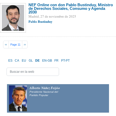
NEF Online con don Pablo Bustinduy, Ministro
de Derechos Sociales, Consumo y Agenda
2030
Madrid, 27 de noviembre de 2025
Pablo Bustinduy
Pagination
Previous page
Next page
‹‹
Page 11
››
ES
CA
EU
GL
DE
EN-GB
FR
PT-PT
Alberto Núñez Feijóo
Presidente Nacional del
Partido Popular