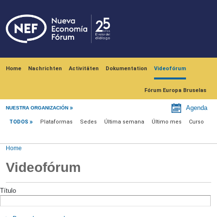
Skip to main content
Navegación principal
Home
Nachrichten
Activitäten
Dokumentation
Videofórum
Fórum Europa Bruselas
Videofórum
Agenda
NUESTRA ORGANIZACIÓN
TODOS
Plataformas
Sedes
Última semana
Último mes
Curso
Home
Videofórum
Título