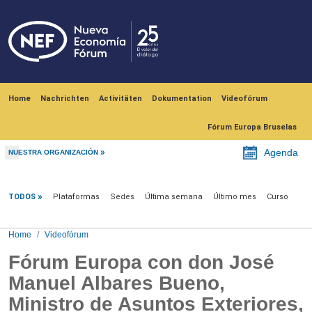
Skip to main content
Navegación principal
Home
Nachrichten
Activitäten
Dokumentation
Videofórum
Fórum Europa Bruselas
Agenda
NUESTRA ORGANIZACIÓN
Videofórum
TODOS
Plataformas
Sedes
Última semana
Último mes
Curso
Home
Videofórum
Fórum Europa con don José
Manuel Albares Bueno,
Ministro de Asuntos Exteriores,