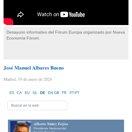
Desayuno informativo del Fórum Europa organizado por Nueva
Economía Fórum.
José Manuel Albares Bueno
Madrid, 19 de enero de 2024
ES
CA
EU
GL
DE
EN-GB
FR
PT-PT
Alberto Núñez Feijóo
Presidente Nacional del