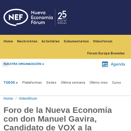
Skip to main content
Navegación principal
Home
Nachrichten
Activitäten
Dokumentation
Videofórum
Fórum Europa Bruselas
Agenda
NUESTRA ORGANIZACIÓN
Videofórum
TODOS
Plataformas
Sedes
Última semana
Último mes
Curso
Home
Videofórum
Foro de la Nueva Economía
con don Manuel Gavira,
Candidato de VOX a la