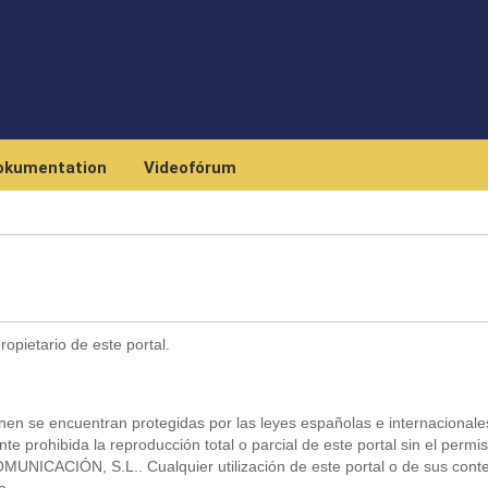
Skip to main content
okumentation
Videofórum
etario de este portal.
onen se encuentran protegidas por las leyes españolas e internacional
e prohibida la reproducción total o parcial de este portal sin el permi
NICACIÓN, S.L.. Cualquier utilización de este portal o de sus cont