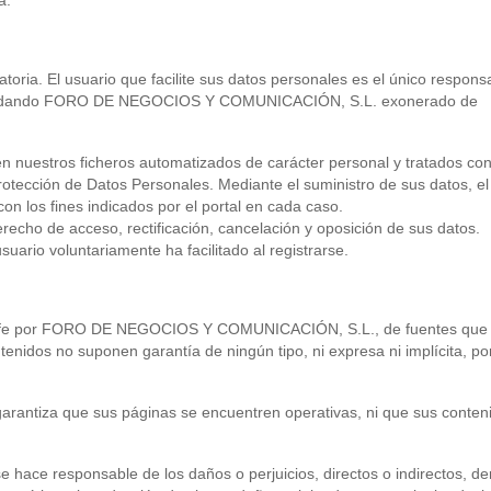
a.
oria. El usuario que facilite sus datos personales es el único respons
s, quedando FORO DE NEGOCIOS Y COMUNICACIÓN, S.L. exonerado de
 en nuestros ficheros automatizados de carácter personal y tratados co
otección de Datos Personales. Mediante el suministro de sus datos, el
on los fines indicados por el portal en cada caso.
recho de acceso, rectificación, cancelación y oposición de sus datos.
uario voluntariamente ha facilitado al registrarse.
ena fe por FORO DE NEGOCIOS Y COMUNICACIÓN, S.L., de fuentes que
tenidos no suponen garantía de ningún tipo, ni expresa ni implícita, po
iza que sus páginas se encuentren operativas, ni que sus conten
 responsable de los daños o perjuicios, directos o indirectos, de