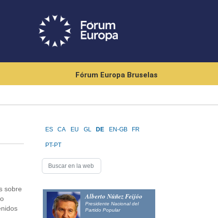
Fórum Europa Bruselas
ES
CA
EU
GL
DE
EN-GB
FR
PT-PT
es sobre
Alberto Núñez Feijóo
so
Presidente Nacional del
enidos
Partido Popular