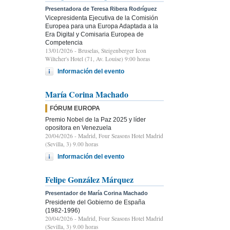
Presentadora de Teresa Ribera Rodríguez
Vicepresidenta Ejecutiva de la Comisión
Europea para una Europa Adaptada a la
Era Digital y Comisaria Europea de
Competencia
13/01/2026
- Bruselas, Steigenberger Icon
Wiltcher's Hotel (71, Av. Louise) 9:00 horas
Información del evento
María Corina Machado
FÓRUM EUROPA
Premio Nobel de la Paz 2025 y líder
opositora en Venezuela
20/04/2026
- Madrid, Four Seasons Hotel Madrid
(Sevilla, 3) 9.00 horas
Información del evento
Felipe González Márquez
Presentador de María Corina Machado
Presidente del Gobierno de España
(1982-1996)
20/04/2026
- Madrid, Four Seasons Hotel Madrid
(Sevilla, 3) 9.00 horas