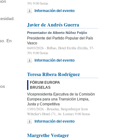
sión
39) 9:00 horas
Información del evento
esidad.
Javier de Andrés Guerra
Presentador de Alberto Núñez Feijóo
Presidente del Partido Popular del País
aso. En
Vasco
04/03/2026
- Bilbao, Hotel Ercilla (Ercilla, 37-
39) 9:00 horas
Información del evento
Teresa Ribera Rodríguez
FÓRUM EUROPA
los
BRUSELAS
Vicepresidenta Ejecutiva de la Comisión
Europea para una Transición Limpia,
Justa y Competitiva
13/01/2026
- Bruselas, Steigenberger Icon
Wiltcher's Hotel (71, Av. Louise) 9:00 horas
Información del evento
Margrethe Vestager