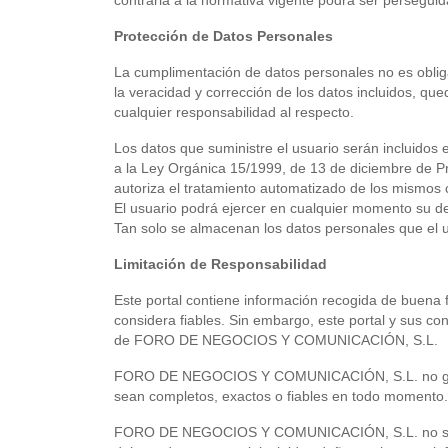
contraria a la normativa vigente podrá ser perseguid
Protección de Datos Personales
La cumplimentación de datos personales no es obligat
la veracidad y corrección de los datos incluido
cualquier responsabilidad al respecto.
Los datos que suministre el usuario serán incluidos
a la Ley Orgánica 15/1999, de 13 de diciembre de Pr
autoriza el tratamiento automatizado de los mismos c
El usuario podrá ejercer en cualquier momento su de
Tan solo se almacenan los datos personales que el us
Limitación de Responsabilidad
Este portal contiene información recogida de bu
considera fiables. Sin embargo, este portal y sus con
de FORO DE NEGOCIOS Y COMUNICACIÓN, S.L.
FORO DE NEGOCIOS Y COMUNICACIÓN, S.L. no garant
sean completos, exactos o fiables en todo momento.
FORO DE NEGOCIOS Y COMUNICACIÓN, S.L. no se hace