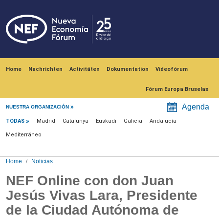
Skip to main content
Navegación principal
Home
Nachrichten
Activitäten
Dokumentation
Videofórum
Fórum Europa Bruselas
Menú noticias
Agenda
NUESTRA ORGANIZACIÓN
TODAS
Madrid
Catalunya
Euskadi
Galicia
Andalucía
Mediterráneo
Home
Noticias
NEF Online con don Juan
Jesús Vivas Lara, Presidente
de la Ciudad Autónoma de