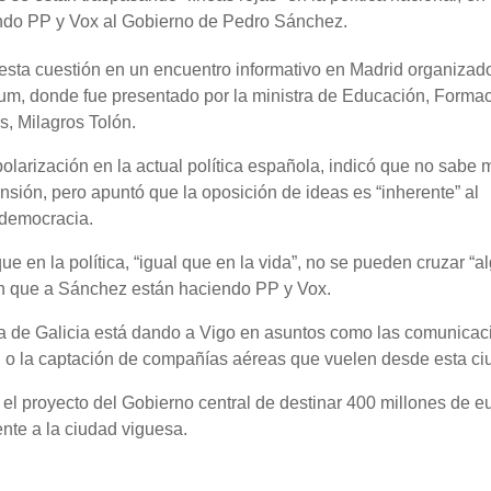
endo PP y Vox al Gobierno de Pedro Sánchez.
a esta cuestión en un encuentro informativo en Madrid organizad
, donde fue presentado por la ministra de Educación, Forma
s, Milagros Tolón.
olarización en la actual política española, indicó que no sabe 
ensión, pero apuntó que la oposición de ideas es “inherente” al
 democracia.
e en la política, “igual que en la vida”, no se pueden cruzar “a
ión que a Sánchez están haciendo PP y Vox.
nta de Galicia está dando a Vigo en asuntos como las comunicac
l o la captación de compañías aéreas que vuelen desde esta ci
 el proyecto del Gobierno central de destinar 400 millones de e
ente a la ciudad viguesa.