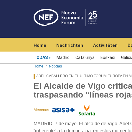
Navegación principal
Home
Nachrichten
Activitäten
D
Menú noticias
TODAS
Madrid
Catalunya
Euskadi
Galici
Home
Noticias
ABEL CABALLERO EN EL ÚLTIMO FÓRUM EUROPA EN 
El Alcalde de Vigo critic
traspasando “líneas roja
Mecenas
MADRID, 7 de mayo. El alcalde de Vigo, Abel C
“inherente” a la democracia, en estos momentos 