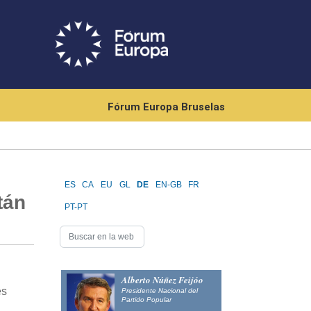
Fórum Europa Bruselas
ES
CA
EU
GL
DE
EN-GB
FR
tán
PT-PT
Alberto Núñez Feijóo
es
Presidente Nacional del
Partido Popular