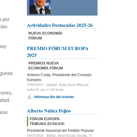
o por
Actividades Destacadas 2025-26
ción
NUEVA ECONOMÍA
FÓRUM
muy
PREMIO FÓRUM EUROPA
2025
PREMIOS NUEVA
ECONOMÍA FÓRUM
lgunas
Antonio Costa, Presidente del Consejo
Europeo
29/09/2025
- Madrid, Teatro Real (Plaza de
Isabel II, s/n) 12:00 horas
iones,
Información del evento
udad.
Alberto Núñez Feijóo
uros
FÓRUM EUROPA.
TRIBUNA EUSKADI
Presidente Nacional del Partido Popular
04/03/2026
- Bilbao, Hotel Ercilla (Ercilla, 37-