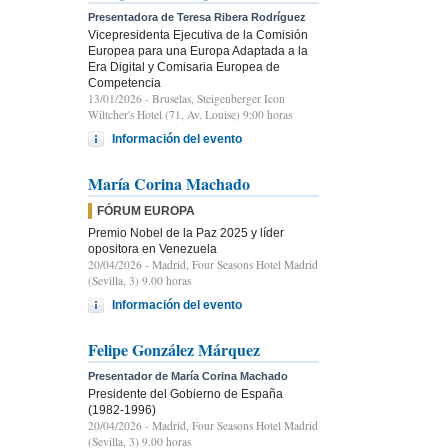
Presentadora de Teresa Ribera Rodríguez
Vicepresidenta Ejecutiva de la Comisión
Europea para una Europa Adaptada a la
Era Digital y Comisaria Europea de
Competencia
13/01/2026
- Bruselas, Steigenberger Icon
Wiltcher's Hotel (71, Av. Louise) 9:00 horas
Información del evento
María Corina Machado
FÓRUM EUROPA
Premio Nobel de la Paz 2025 y líder
opositora en Venezuela
20/04/2026
- Madrid, Four Seasons Hotel Madrid
(Sevilla, 3) 9.00 horas
Información del evento
Felipe González Márquez
Presentador de María Corina Machado
Presidente del Gobierno de España
(1982-1996)
20/04/2026
- Madrid, Four Seasons Hotel Madrid
(Sevilla, 3) 9.00 horas