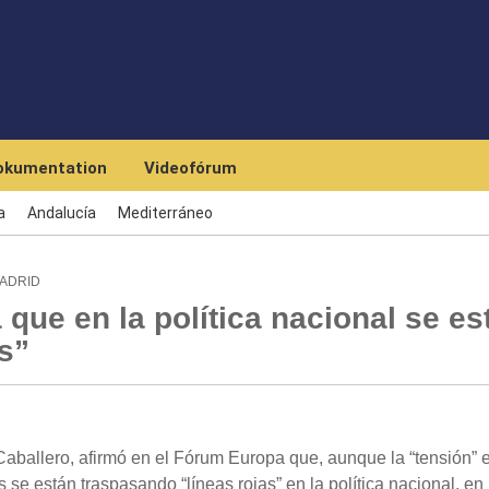
Skip to main content
okumentation
Videofórum
a
Andalucía
Mediterráneo
MADRID
a que en la política nacional se es
s”
aballero, afirmó en el Fórum Europa que, aunque la “tensión” 
se están traspasando “líneas rojas” en la política nacional, en