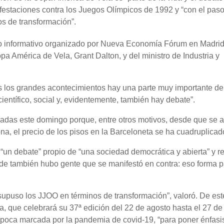
estaciones contra los Juegos Olímpicos de 1992 y “con el paso
os de transformación”.
ro informativo organizado por Nueva Economía Fórum en Madrid
 América de Vela, Grant Dalton, y del ministro de Industria y
os los grandes acontecimientos hay una parte muy importante de
entífico, social y, evidentemente, también hay debate”.
ebradas este domingo porque, entre otros motivos, desde que se 
na, el precio de los pisos en la Barceloneta se ha cuadruplicad
“un debate” propio de “una sociedad democrática y abierta” y r
de también hubo gente que se manifestó en contra: eso forma p
supuso los JJOO en términos de transformación”, valoró. De est
, que celebrará su 37ª edición del 22 de agosto hasta el 27 de
época marcada por la pandemia de covid-19, “para poner énfasi