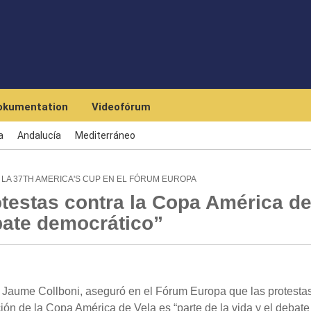
Skip to main content
okumentation
Videofórum
a
Andalucía
Mediterráneo
 LA 37TH AMERICA'S CUP EN EL FÓRUM EUROPA
otestas contra la Copa América d
bate democrático”
 Jaume Collboni, aseguró en el Fórum Europa que las protesta
ión de la Copa América de Vela es “parte de la vida y el debate