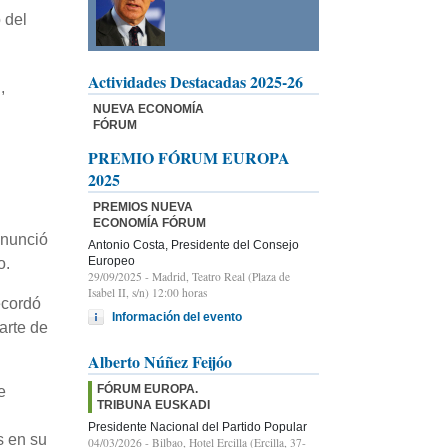
 del
Actividades Destacadas 2025-26
,
NUEVA ECONOMÍA
FÓRUM
PREMIO FÓRUM EUROPA
2025
PREMIOS NUEVA
ECONOMÍA FÓRUM
anunció
Antonio Costa, Presidente del Consejo
Europeo
o.
29/09/2025
- Madrid, Teatro Real (Plaza de
Isabel II, s/n) 12:00 horas
ecordó
Información del evento
arte de
Alberto Núñez Feijóo
FÓRUM EUROPA.
e
TRIBUNA EUSKADI
Presidente Nacional del Partido Popular
s en su
04/03/2026
- Bilbao, Hotel Ercilla (Ercilla, 37-