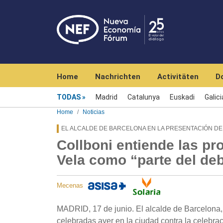
Navegación principal
Home
Nachrichten
Activitäten
D
Menú noticias
TODAS
Madrid
Catalunya
Euskadi
Galici
Home
Noticias
EL ALCALDE DE BARCELONA EN LA PRESENTACIÓN DE
Collboni entiende las pr
Vela como “parte del de
Mecenas
MADRID, 17 de junio. El alcalde de Barcelona,
celebradas ayer en la ciudad contra la celebrac