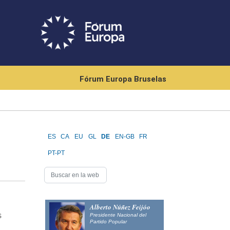
Fórum Europa Bruselas
ES
CA
EU
GL
DE
EN-GB
FR
e
PT-PT
Alberto Núñez Feijóo
s
Presidente Nacional del
Partido Popular