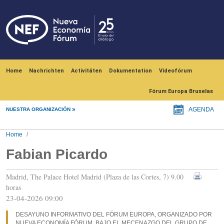
Skip to main content
Navegación principal
Home
Nachrichten
Activitäten
Dokumentation
Videofórum
Fórum Europa Bruselas
NUESTRA ORGANIZACIÓN
AGENDA
Home
Fabian Picardo
Madrid, The Palace Hotel Madrid (Plaza de las Cortes, 7) 9.00
horas
23-04-2026 09:00
DESAYUNO INFORMATIVO DEL FÓRUM EUROPA, ORGANIZADO POR
NUEVA ECONOMÍA FÓRUM, BAJO EL MECENAZGO DEL GRUPO DE