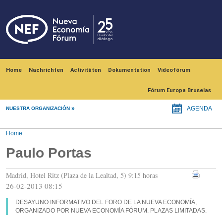
Skip to main content
Navegación principal
Home
Nachrichten
Activitäten
Dokumentation
Videofórum
Fórum Europa Bruselas
NUESTRA ORGANIZACIÓN
AGENDA
Home
Paulo Portas
Madrid, Hotel Ritz (Plaza de la Lealtad, 5) 9:15 horas
26-02-2013 08:15
DESAYUNO INFORMATIVO DEL FORO DE LA NUEVA ECONOMÍA,
ORGANIZADO POR NUEVA ECONOMÍA FÓRUM. PLAZAS LIMITADAS.