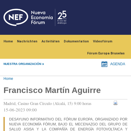
Skip to main content
Navegación principal
Home
Nachrichten
Activitäten
Dokumentation
Videofórum
Fórum Europa Bruselas
NUESTRA ORGANIZACIÓN
AGENDA
Home
Francisco Martín Aguirre
Madrid, Casino Gran Círculo (Alcalá, 15) 9:00 horas
15-06-2023 09:00
DESAYUNO INFORMATIVO DEL FÓRUM EUROPA, ORGANIZADO POR
NUEVA ECONOMÍA FÓRUM, BAJO EL MECENAZGO DEL GRUPO DE
SALUD ASISA Y LA COMPAÑÍA DE ENERGÍA FOTOVOLTAICA Y