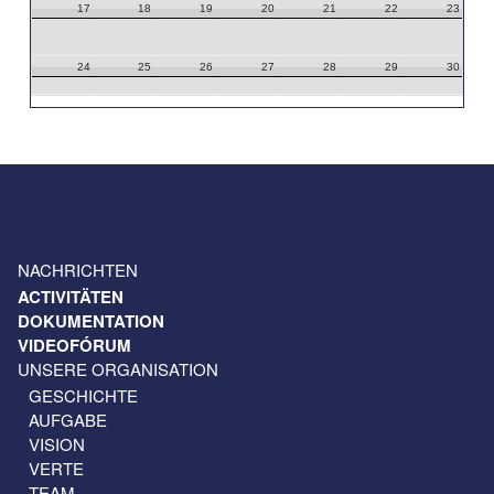
17
18
19
20
21
22
23
24
25
26
27
28
29
30
31
1
2
3
4
5
6
NACHRICHTEN
ACTIVITÄTEN
DOKUMENTATION
VIDEOFÓRUM
UNSERE ORGANISATION
GESCHICHTE
AUFGABE
VISION
VERTE
TEAM