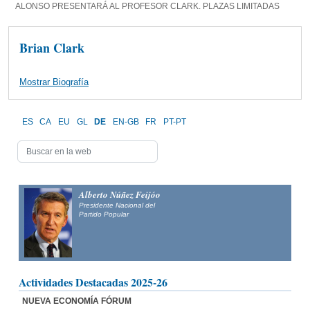
ALONSO PRESENTARÁ AL PROFESOR CLARK. PLAZAS LIMITADAS
Brian Clark
Mostrar Biografía
ES
CA
EU
GL
DE
EN-GB
FR
PT-PT
Alberto Núñez Feijóo
Presidente Nacional del
Partido Popular
Actividades Destacadas 2025-26
NUEVA ECONOMÍA FÓRUM