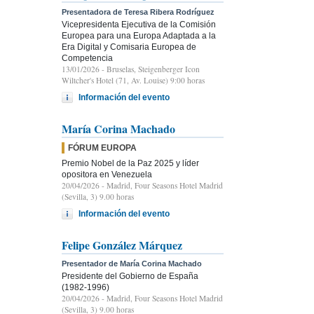
Presentadora de Teresa Ribera Rodríguez
Vicepresidenta Ejecutiva de la Comisión
Europea para una Europa Adaptada a la
Era Digital y Comisaria Europea de
Competencia
13/01/2026
- Bruselas, Steigenberger Icon
Wiltcher's Hotel (71, Av. Louise) 9:00 horas
Información del evento
María Corina Machado
FÓRUM EUROPA
Premio Nobel de la Paz 2025 y líder
opositora en Venezuela
20/04/2026
- Madrid, Four Seasons Hotel Madrid
(Sevilla, 3) 9.00 horas
Información del evento
Felipe González Márquez
Presentador de María Corina Machado
Presidente del Gobierno de España
(1982-1996)
20/04/2026
- Madrid, Four Seasons Hotel Madrid
(Sevilla, 3) 9.00 horas