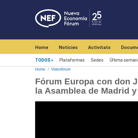
Navegación principal
Home
Notícies
Activitats
Docume
Videofórum
TODOS
Plataformas
Sedes
Última seman
Home
Videofórum
Fórum Europa con don Ju
la Asamblea de Madrid y