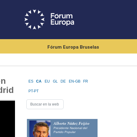
Fórum Europa Bruselas
en
ES
CA
EU
GL
DE
EN-GB
FR
drid
PT-PT
Alberto Núñez Feijóo
Presidente Nacional del
Partido Popular