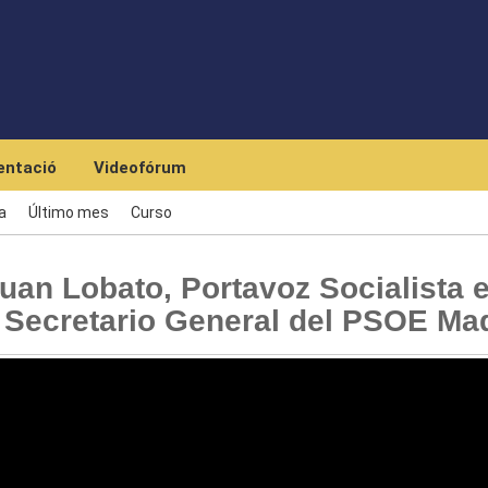
Skip to main content
ntació
Videofórum
a
Último mes
Curso
an Lobato, Portavoz Socialista 
 Secretario General del PSOE Ma