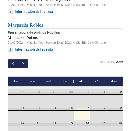
20/02/2026
- Madrid, Four Seasons Hotel Madrid (Sevilla, 3) 9:00 horas
Información del evento
Margarita Robles
Presentadora de Andrius Kubilius
Ministra de Defensa
20/02/2026
- Madrid, Four Seasons Hotel Madrid (Sevilla, 3) 9:00 horas
Información del evento
agosto de 2026
lun.
mar.
mié.
jue.
vie.
sáb.
dom.
27
28
29
30
31
1
2
3
4
5
6
7
8
9
10
11
12
13
14
15
16