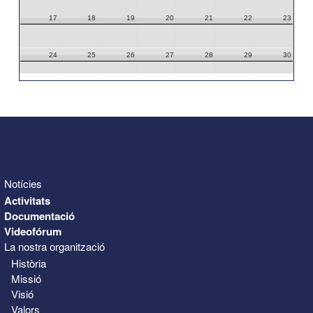
17
18
19
20
21
22
23
24
25
26
27
28
29
30
31
1
2
3
4
5
6
Notícies
Activitats
Documentació
Videofórum
La nostra organització
Història
Missió
Visió
Valors