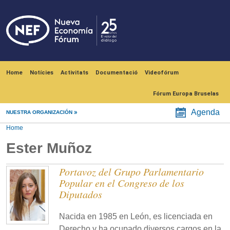
Skip to main content
Navegación principal
Home
Notícies
Activitats
Documentació
Videofórum
Fórum Europa Bruselas
Agenda
NUESTRA ORGANIZACIÓN
Home
Ester Muñoz
Portavoz del Grupo Parlamentario
Popular en el Congreso de los
Diputados
Nacida en 1985 en León, es licenciada en
Derecho y ha ocupado diversos cargos en la