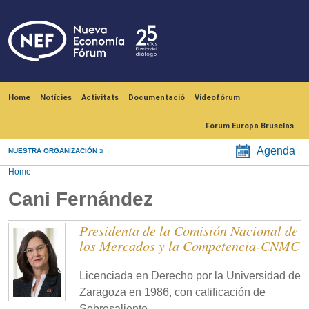
Skip to main content
Navegación principal
Home
Notícies
Activitats
Documentació
Videofórum
Fórum Europa Bruselas
Agenda
NUESTRA ORGANIZACIÓN
Home
Cani Fernández
Presidenta de la Comisión Nacional de
los Mercados y la Competencia-CNMC
Licenciada en Derecho por la Universidad de
Zaragoza en 1986, con calificación de
Sobresaliente.