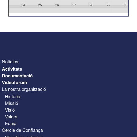
24
25
26
27
28
29
30
31
1
2
3
4
5
6
Notícies
Activitats
Documentació
Videofórum
La nostra organització
Història
Missió
Visió
Valors
Equip
Cercle de Confiança