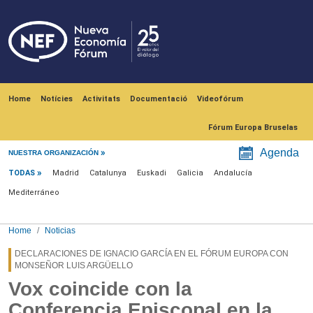
Skip to main content
Navegación principal
Home
Notícies
Activitats
Documentació
Videofórum
Fórum Europa Bruselas
Menú noticias
Agenda
NUESTRA ORGANIZACIÓN
TODAS
Madrid
Catalunya
Euskadi
Galicia
Andalucía
Mediterráneo
Home
Noticias
DECLARACIONES DE IGNACIO GARCÍA EN EL FÓRUM EUROPA CON
MONSEÑOR LUIS ARGÜELLO
Vox coincide con la
Conferencia Episcopal en la