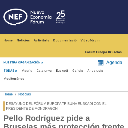
Skip to main content
Navegación principal
Home
Notícies
Activitats
Documentació
Videofórum
Fórum Europa Bruselas
Menú noticias
Agenda
NUESTRA ORGANIZACIÓN
TODAS
Madrid
Catalunya
Euskadi
Galicia
Andalucía
Mediterráneo
Home
Noticias
DESAYUNO DEL FÓRUM EUROPA TRIBUNA EUSKADI CON EL
PRESIDENTE DE MONDRAGON
Pello Rodríguez pide a
Bruselas más protección frente