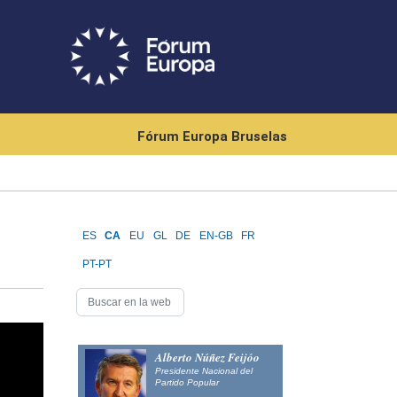
Fórum Europa Bruselas
ES
CA
EU
GL
DE
EN-GB
FR
PT-PT
Alberto Núñez Feijóo
Presidente Nacional del
Partido Popular