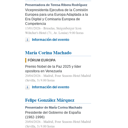
Presentadora de Teresa Ribera Rodríguez
Vicepresidenta Ejecutiva de la Comisión
Europea para una Europa Adaptada a la
Era Digital y Comisaria Europea de
Competencia
13/01/2026
- Bruselas, Steigenberger Icon
Wiltcher's Hotel (71, Av. Louise) 9:00 horas
Información del evento
María Corina Machado
FÓRUM EUROPA
Premio Nobel de la Paz 2025 y líder
opositora en Venezuela
20/04/2026
- Madrid, Four Seasons Hotel Madrid
(Sevilla, 3) 9.00 horas
Información del evento
Felipe González Márquez
Presentador de María Corina Machado
Presidente del Gobierno de España
(1982-1996)
20/04/2026
- Madrid, Four Seasons Hotel Madrid
(Sevilla, 3) 9.00 horas