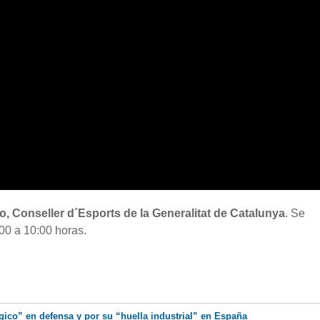
no, Conseller d´Esports de la Generalitat de Catalunya
. Se
00 a 10:00 horas.
ico” en defensa y por su “huella industrial” en España