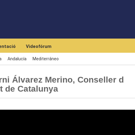
Skip to main content
ntació
Videofórum
a
Andalucía
Mediterráneo
rni Álvarez Merino, Conseller d
at de Catalunya