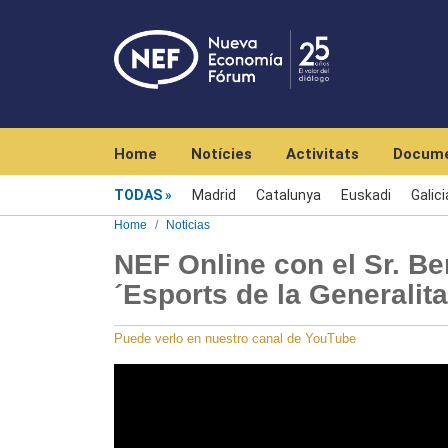
Navegación principal
Home
Notícies
Activitats
Docume
Menú noticias
TODAS
Madrid
Catalunya
Euskadi
Galici
Home
Noticias
NEF Online con el Sr. Be
´Esports de la Generalit
Puede verlo en nuestro canal de YouTube