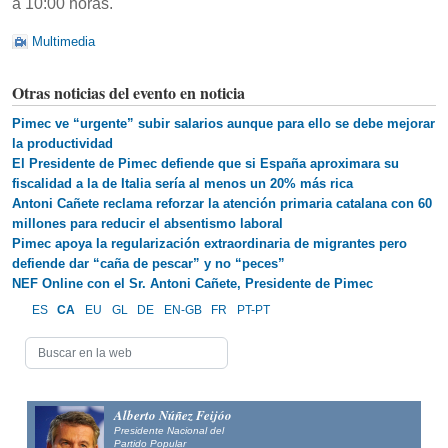
a 10:00 horas.
Multimedia
Otras noticias del evento en noticia
Pimec ve “urgente” subir salarios aunque para ello se debe mejorar
la productividad
El Presidente de Pimec defiende que si España aproximara su
fiscalidad a la de Italia sería al menos un 20% más rica
Antoni Cañete reclama reforzar la atención primaria catalana con 60
millones para reducir el absentismo laboral
Pimec apoya la regularización extraordinaria de migrantes pero
defiende dar “caña de pescar” y no “peces”
NEF Online con el Sr. Antoni Cañete, Presidente de Pimec
ES
CA
EU
GL
DE
EN-GB
FR
PT-PT
Alberto Núñez Feijóo
Presidente Nacional del
Partido Popular