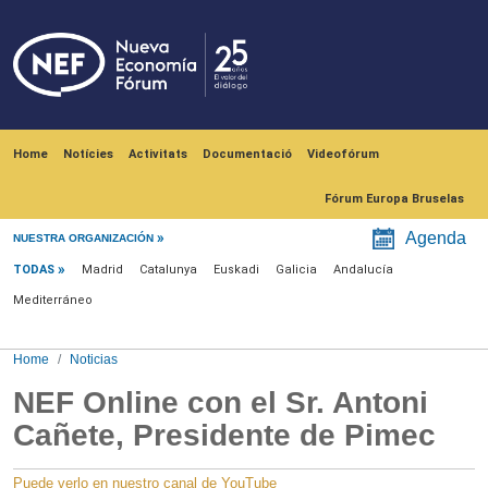
Skip to main content
Navegación principal
Home
Notícies
Activitats
Documentació
Videofórum
Fórum Europa Bruselas
Menú noticias
Agenda
NUESTRA ORGANIZACIÓN
TODAS
Madrid
Catalunya
Euskadi
Galicia
Andalucía
Mediterráneo
Home
Noticias
NEF Online con el Sr. Antoni
Cañete, Presidente de Pimec
Puede verlo en nuestro canal de YouTube