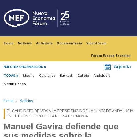
Skip to main content
Navegación principal
Home
Notícies
Activitats
Documentació
Videofórum
Fórum Europa Bruselas
Menú noticias
Agenda
NUESTRA ORGANIZACIÓN
TODAS
Madrid
Catalunya
Euskadi
Galicia
Andalucía
Mediterráneo
Home
Noticias
EL CANDIDATO DE VOX A LA PRESIDENCIA DE LA JUNTA DE ANDALUCÍA
EN EL ÚLTIMO FORO DE LA NUEVA ECONOMÍA
Manuel Gavira defiende que
sus medidas sobre la