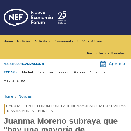
Skip to main content
Navegación principal
Home
Notícies
Activitats
Documentació
Videofórum
Fórum Europa Bruselas
Menú noticias
Agenda
NUESTRA ORGANIZACIÓN
TODAS
Madrid
Catalunya
Euskadi
Galicia
Andalucía
Mediterráneo
Home
Noticias
CANUTAZO EN EL FÓRUM EUROPA TRIBUNA ANDALUCÍA EN SEVILLA A
JUANMA MORENO BONILLA
Juanma Moreno subraya que
"hay una mayoría de