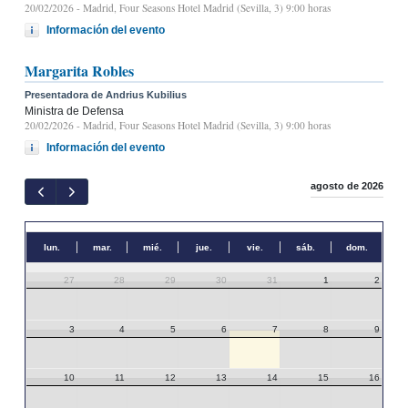
20/02/2026
- Madrid, Four Seasons Hotel Madrid (Sevilla, 3) 9:00 horas
Información del evento
Margarita Robles
Presentadora de Andrius Kubilius
Ministra de Defensa
20/02/2026
- Madrid, Four Seasons Hotel Madrid (Sevilla, 3) 9:00 horas
Información del evento
agosto de 2026
lun.
mar.
mié.
jue.
vie.
sáb.
dom.
27
28
29
30
31
1
2
3
4
5
6
7
8
9
10
11
12
13
14
15
16