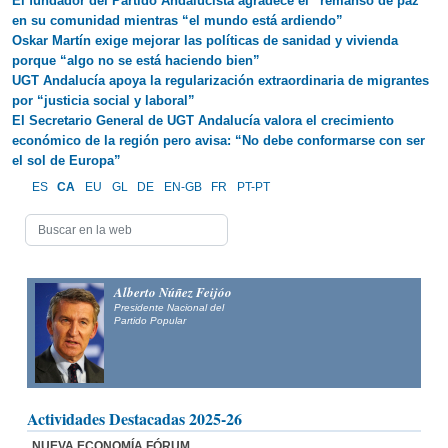
El fundador del Partido Andalucista agradece el “remanso de paz”
en su comunidad mientras “el mundo está ardiendo”
Oskar Martín exige mejorar las políticas de sanidad y vivienda
porque “algo no se está haciendo bien”
UGT Andalucía apoya la regularización extraordinaria de migrantes
por “justicia social y laboral”
El Secretario General de UGT Andalucía valora el crecimiento
económico de la región pero avisa: “No debe conformarse con ser
el sol de Europa”
ES
CA
EU
GL
DE
EN-GB
FR
PT-PT
Alberto Núñez Feijóo
Presidente Nacional del
Partido Popular
Actividades Destacadas 2025-26
NUEVA ECONOMÍA FÓRUM