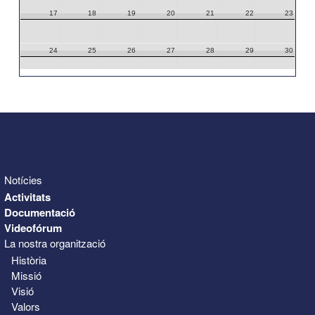
17
18
19
20
21
22
23
24
25
26
27
28
29
30
31
1
2
3
4
5
6
Notícies
Activitats
Documentació
Videofórum
La nostra organització
Història
Missió
Visió
Valors