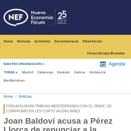
Skip to main content
Navegación principal
Home
Notícies
Activitats
Documentació
Videofórum
Fórum Europa Bruselas
Menú noticias
Agenda
NUESTRA ORGANIZACIÓN
TODAS
Madrid
Catalunya
Euskadi
Galicia
Andalucía
Mediterráneo
Home
Noticias
FÓRUM EUROPA TRIBUNA MEDITERRÁNEA CON EL SÍNDIC DE
COMPROMÍS EN LES CORTS VALENCIANES
Joan Baldoví acusa a Pérez
Llorca de renunciar a la