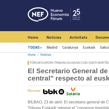
Navegación principal
Home
Notícies
Activitats
Docume
Menú noticias
TODAS
Madrid
Catalunya
Euskadi
Galici
Home
Noticias
FÓRUM EUROPA TRIBUNA EUSKADI CON SANTI MARTÍN
El Secretario General de
central" respecto al eus
Mecenas
BILBAO, 23 de abril. El secretario general de
Tribuna Euskadi' retomar el "consenso lingüístic