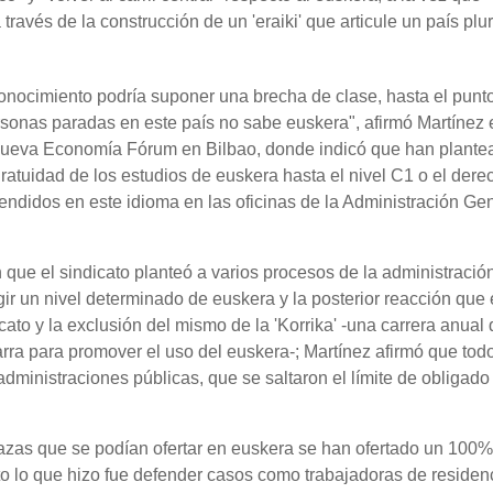
través de la construcción de un 'eraiki' que articule un país plur
onocimiento podría suponer una brecha de clase, hasta el punt
sonas paradas en este país no sabe euskera", afirmó Martínez 
Nueva Economía Fórum en Bilbao, donde indicó que han plante
gratuidad de los estudios de euskera hasta el nivel C1 o el dere
tendidos en este idioma en las oficinas de la Administración Ge
que el sindicato planteó a varios procesos de la administració
gir un nivel determinado de euskera y la posterior reacción que 
ato y la exclusión del mismo de la 'Korrika' -una carrera anual
rra para promover el uso del euskera-; Martínez afirmó que tod
ministraciones públicas, que se saltaron el límite de obligado
lazas que se podían ofertar en euskera se han ofertado un 100%
to lo que hizo fue defender casos como trabajadoras de residen