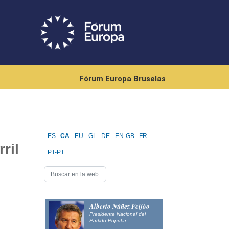
Fórum Europa Bruselas
ES
CA
EU
GL
DE
EN-GB
FR
ril
PT-PT
Alberto Núñez Feijóo
Presidente Nacional del
Partido Popular