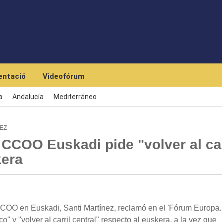
Skip to main content
ntació
Videofórum
a
Andalucía
Mediterráneo
EZ
 CCOO Euskadi pide "volver al car
kera
 CCOO en Euskadi, Santi Martínez, reclamó en el 'Fórum Europa.
o" y "volver al carril central" respecto al euskera, a la vez que