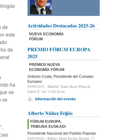
ilingüe
Actividades Destacadas 2025-26
o de
NUEVA ECONOMÍA
en este
FÓRUM
ado
PREMIO FÓRUM EUROPA
cho de
2025
neral
PREMIOS NUEVA
ECONOMÍA FÓRUM
Antonio Costa, Presidente del Consejo
n
Europeo
esto ha
29/09/2025
- Madrid, Teatro Real (Plaza de
Isabel II, s/n) 12:00 horas
 que se
Información del evento
o se
Alberto Núñez Feijóo
FÓRUM EUROPA.
TRIBUNA EUSKADI
",
Presidente Nacional del Partido Popular
cias
04/03/2026
- Bilbao, Hotel Ercilla (Ercilla, 37-