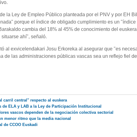
ivo.
 de la Ley de Empleo Público planteada por el PNV y por EH Bi
ionada" porque el índice de obligado cumplimiento es un "índice
de Barakaldo cambia del 18% al 45% de conocimiento del euskera,
situarse ahí", señaló.
citó al exvicelendakari Josu Erkoreka al asegurar que "es necesa
a de las administraciones públicas vascas sea un reflejo fiel de
 carril central" respecto al euskera
 de ELA y LAB a la Ley de Participación Institucional
dores vascos dependen de la negociación colectiva sectorial
n menor ritmo que la media nacional
ral de CCOO Euskadi