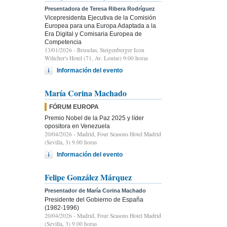
Presentadora de Teresa Ribera Rodríguez
Vicepresidenta Ejecutiva de la Comisión
Europea para una Europa Adaptada a la
Era Digital y Comisaria Europea de
Competencia
13/01/2026
- Bruselas, Steigenberger Icon
Wiltcher's Hotel (71, Av. Louise) 9:00 horas
Información del evento
María Corina Machado
FÓRUM EUROPA
Premio Nobel de la Paz 2025 y líder
opositora en Venezuela
20/04/2026
- Madrid, Four Seasons Hotel Madrid
(Sevilla, 3) 9.00 horas
Información del evento
Felipe González Márquez
Presentador de María Corina Machado
Presidente del Gobierno de España
(1982-1996)
20/04/2026
- Madrid, Four Seasons Hotel Madrid
(Sevilla, 3) 9.00 horas