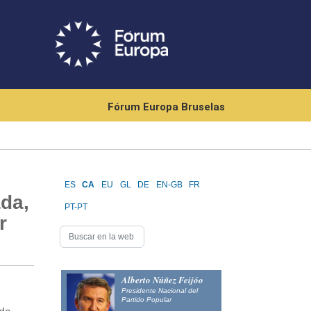
Fórum Europa Bruselas
ES
CA
EU
GL
DE
EN-GB
FR
ada,
PT-PT
r
Alberto Núñez Feijóo
Presidente Nacional del
Partido Popular