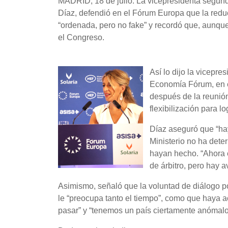
MADRID, 18 de julio. La vicepresidenta segund
Díaz, defendió en el Fórum Europa que la reduc
“ordenada, pero no fake” y recordó que, aunqu
el Congreso.
Así lo dijo la vicepre
Economía Fórum, en el
después de la reunión 
flexibilización para l
Díaz aseguró que “ha
Ministerio no ha dete
hayan hecho. “Ahora e
de árbitro, pero hay a
Asimismo, señaló que la voluntad de diálogo po
le “preocupa tanto el tiempo”, como que haya 
pasar” y “tenemos un país ciertamente anómalo”