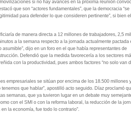
movilizaciones si no hay avances en la próxima reunión convo
destacó que son “actores fundamentales”, que la democracia “se
gitimidad para defender lo que consideren pertinente”, si bien e
iciaría de manera directa a 12 millones de trabajadores, 2,5 mi
minutos a la semana respecto a la jornada actualmente pactada 
asumible”, dijo en un foro en el que había representantes de
nstrucción. Defendió que la medida favorecería a los sectores m
eñida con la productividad, pues ambos factores “no solo van d
es empresariales se sitúan por encima de los 18.500 millones y
 tenemos que hablar”, apostilló acto seguido. Díaz proclamó qu
as semanas, que ya tuvieron lugar en un debate muy semejant
omo con el SMI o con la reforma laboral, la reducción de la jor
en la economía, fue todo lo contrario”.