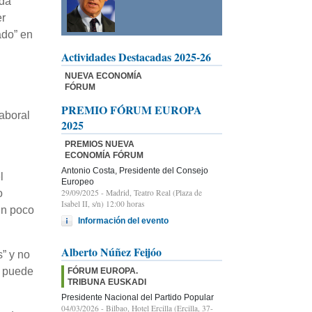
nda
er
ado” en
Actividades Destacadas 2025-26
NUEVA ECONOMÍA
FÓRUM
PREMIO FÓRUM EUROPA
laboral
2025
PREMIOS NUEVA
ECONOMÍA FÓRUM
Antonio Costa, Presidente del Consejo
l
Europeo
29/09/2025
- Madrid, Teatro Real (Plaza de
o
Isabel II, s/n) 12:00 horas
un poco
Información del evento
Alberto Núñez Feijóo
s” y no
o puede
FÓRUM EUROPA.
TRIBUNA EUSKADI
Presidente Nacional del Partido Popular
04/03/2026
- Bilbao, Hotel Ercilla (Ercilla, 37-