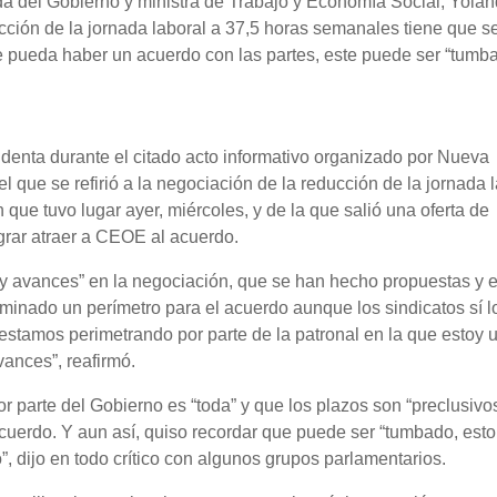
a del Gobierno y ministra de Trabajo y Economía Social, Yola
ción de la jornada laboral a 37,5 horas semanales tiene que s
e pueda haber un acuerdo con las partes, este puede ser “tumb
sidenta durante el citado acto informativo organizado por Nueva
 que se refirió a la negociación de la reducción de la jornada 
que tuvo lugar ayer, miércoles, y de la que salió una oferta de
ograr atraer a CEOE al acuerdo.
y avances” en la negociación, que se han hecho propuestas y e
rminado un perímetro para el acuerdo aunque los sindicatos sí l
stamos perimetrando por parte de la patronal en la que estoy 
vances”, reafirmó.
r parte del Gobierno es “toda” y que los plazos son “preclusivo
acuerdo. Y aun así, quiso recordar que puede ser “tumbado, est
, dijo en todo crítico con algunos grupos parlamentarios.