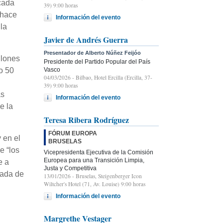
cada
39) 9:00 horas
 hace
Información del evento
lla
Javier de Andrés Guerra
Presentador de Alberto Núñez Feijóo
llones
Presidente del Partido Popular del País
Vasco
o 50
04/03/2026
- Bilbao, Hotel Ercilla (Ercilla, 37-
39) 9:00 horas
ás
Información del evento
e la
Teresa Ribera Rodríguez
FÓRUM EUROPA
 en el
BRUSELAS
e “los
Vicepresidenta Ejecutiva de la Comisión
Europea para una Transición Limpia,
e a
Justa y Competitiva
nada de
13/01/2026
- Bruselas, Steigenberger Icon
Wiltcher's Hotel (71, Av. Louise) 9:00 horas
Información del evento
Margrethe Vestager