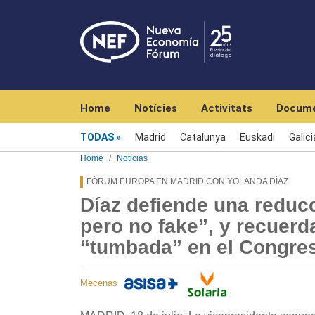
Navegación principal
Home
Notícies
Activitats
Docume
Menú noticias
TODAS
Madrid
Catalunya
Euskadi
Galici
Home
Noticias
FÓRUM EUROPA EN MADRID CON YOLANDA DÍAZ
Díaz defiende una reducc
pero no fake”, y recuerd
“tumbada” en el Congre
Mecenas