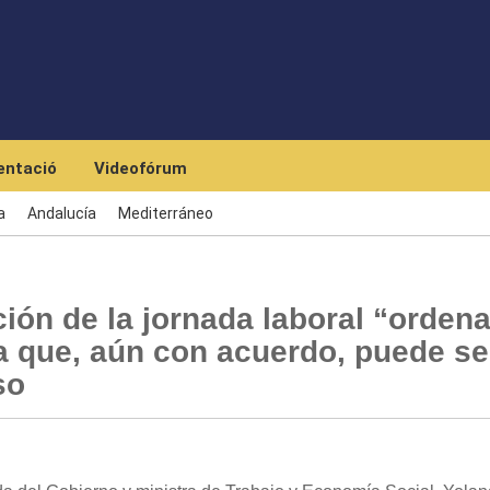
Skip to main content
ntació
Videofórum
a
Andalucía
Mediterráneo
ión de la jornada laboral “orden
a que, aún con acuerdo, puede se
so