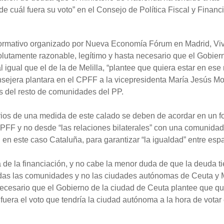
cuál fuera su voto” en el Consejo de Política Fiscal y Financ
ormativo organizado por Nueva Economía Fórum en Madrid, Vi
lutamente razonable, legítimo y hasta necesario que el Gobier
l igual que el de la de Melilla, “plantee que quiera estar en es
sejera plantara en el CPFF a la vicepresidenta María Jesús Mo
s del resto de comunidades del PP.
terios de una medida de este calado se deben de acordar en un f
CPFF y no desde “las relaciones bilaterales” con una comunidad
, en este caso Cataluña, para garantizar “la igualdad” entre esp
 de la financiación, y no cabe la menor duda de que la deuda t
odas las comunidades y no las ciudades autónomas de Ceuta y M
necesario que el Gobierno de la ciudad de Ceuta plantee que qu
uera el voto que tendría la ciudad autónoma a la hora de votar