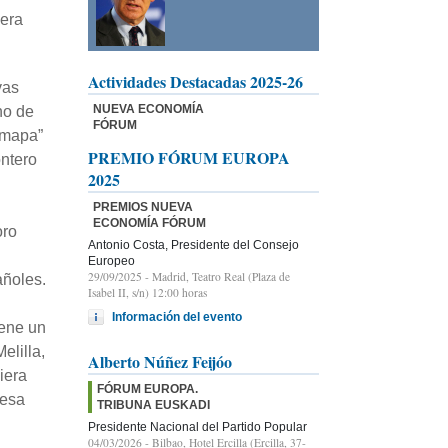
iera
Actividades Destacadas 2025-26
vas
NUEVA ECONOMÍA
no de
FÓRUM
e mapa”
PREMIO FÓRUM EUROPA
ntero
2025
PREMIOS NUEVA
ECONOMÍA FÓRUM
oro
Antonio Costa, Presidente del Consejo
Europeo
29/09/2025
- Madrid, Teatro Real (Plaza de
añoles.
Isabel II, s/n) 12:00 horas
Información del evento
iene un
elilla,
Alberto Núñez Feijóo
iera
FÓRUM EUROPA.
 esa
TRIBUNA EUSKADI
Presidente Nacional del Partido Popular
04/03/2026
- Bilbao, Hotel Ercilla (Ercilla, 37-