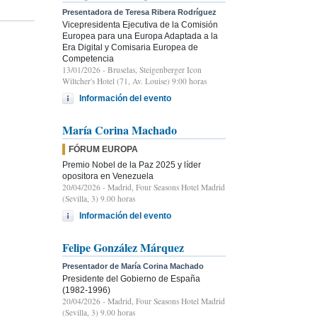
Presentadora de Teresa Ribera Rodríguez
Vicepresidenta Ejecutiva de la Comisión
Europea para una Europa Adaptada a la
Era Digital y Comisaria Europea de
Competencia
13/01/2026
- Bruselas, Steigenberger Icon
Wiltcher's Hotel (71, Av. Louise) 9:00 horas
Información del evento
María Corina Machado
FÓRUM EUROPA
Premio Nobel de la Paz 2025 y líder
opositora en Venezuela
20/04/2026
- Madrid, Four Seasons Hotel Madrid
(Sevilla, 3) 9.00 horas
Información del evento
Felipe González Márquez
Presentador de María Corina Machado
Presidente del Gobierno de España
(1982-1996)
20/04/2026
- Madrid, Four Seasons Hotel Madrid
(Sevilla, 3) 9.00 horas