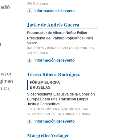
39) 9:00 horas
ñadió
Información del evento
Javier de Andrés Guerra
Presentador de Alberto Núñez Feijóo
Presidente del Partido Popular del País
Vasco
e
04/03/2026
- Bilbao, Hotel Ercilla (Ercilla, 37-
39) 9:00 horas
Información del evento
Teresa Ribera Rodríguez
oya en
régimen
FÓRUM EUROPA
BRUSELAS
ular,
Vicepresidenta Ejecutiva de la Comisión
Europea para una Transición Limpia,
Justa y Competitiva
13/01/2026
- Bruselas, Steigenberger Icon
Wiltcher's Hotel (71, Av. Louise) 9:00 horas
Información del evento
Margrethe Vestager