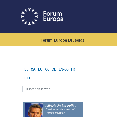
Fórum Europa Bruselas
ES
CA
EU
GL
DE
EN-GB
FR
PT-PT
Alberto Núñez Feijóo
Presidente Nacional del
Partido Popular