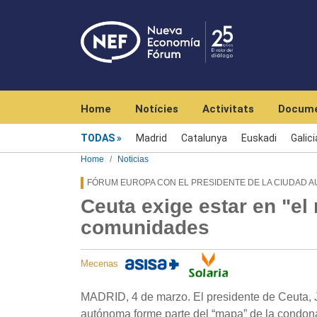
Navegación principal
Home
Notícies
Activitats
Docume
Menú noticias
TODAS
Madrid
Catalunya
Euskadi
Galici
Home
Noticias
FÓRUM EUROPA CON EL PRESIDENTE DE LA CIUDAD 
Ceuta exige estar en "el
comunidades
Mecenas
MADRID, 4 de marzo. El presidente de Ceuta, 
autónoma forme parte del “mapa” de la condona