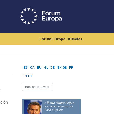
Fórum Europa Bruselas
ES
CA
EU
GL
DE
EN-GB
FR
PT-PT
e
ación
Alberto Núñez Feijóo
Presidente Nacional del
Partido Popular