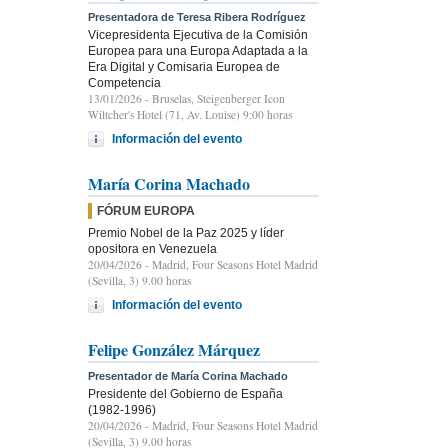
Presentadora de Teresa Ribera Rodríguez
Vicepresidenta Ejecutiva de la Comisión
Europea para una Europa Adaptada a la
Era Digital y Comisaria Europea de
Competencia
13/01/2026
- Bruselas, Steigenberger Icon
Wiltcher's Hotel (71, Av. Louise) 9:00 horas
Información del evento
María Corina Machado
FÓRUM EUROPA
Premio Nobel de la Paz 2025 y líder
opositora en Venezuela
20/04/2026
- Madrid, Four Seasons Hotel Madrid
(Sevilla, 3) 9.00 horas
Información del evento
Felipe González Márquez
Presentador de María Corina Machado
Presidente del Gobierno de España
(1982-1996)
20/04/2026
- Madrid, Four Seasons Hotel Madrid
(Sevilla, 3) 9.00 horas