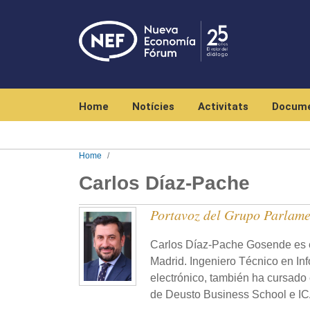
Navegación principal
Home
Notícies
Activitats
Docume
Home
Carlos Díaz-Pache
Portavoz del Grupo Parlame
Carlos Díaz-Pache Gosende es e
Madrid. Ingeniero Técnico en In
electrónico, también ha cursad
de Deusto Business School e I