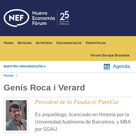
Skip to main content
Navegación principal
Home
Notícies
Activitats
Documentació
Videofórum
Fórum Europa Bruselas
Agenda
NUESTRA ORGANIZACIÓN
Home
Genís Roca i Verard
President de la Fundació PuntCat
Es arqueólogo, licenciado en Historia por la
Universidad Autónoma de Barcelona, y MBA
por SGAU.