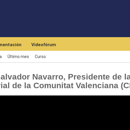
Skip to main content
mentación
Videofórum
a
Último mes
Curso
lvador Navarro, Presidente de l
al de la Comunitat Valenciana (