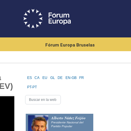
Fórum Europa Bruselas
a
ES
CA
EU
GL
DE
EN-GB
FR
CEV)
PT-PT
Alberto Núñez Feijóo
Presidente Nacional del
Partido Popular