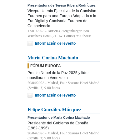
Presentadora de Teresa Ribera Rodríguez
Vicepresidenta Ejecutiva de la Comisión
Europea para una Europa Adaptada a la
Era Digital y Comisaria Europea de
Competencia
13/01/2026
- Bruselas, Steigenberger Icon
Wiltcher's Hotel (71, Av. Louise) 9:00 horas
Información del evento
María Corina Machado
FÓRUM EUROPA
Premio Nobel de la Paz 2025 y líder
opositora en Venezuela
20/04/2026
- Madrid, Four Seasons Hotel Madrid
(Sevilla, 3) 9.00 horas
Información del evento
Felipe González Márquez
Presentador de María Corina Machado
Presidente del Gobierno de España
(1982-1996)
20/04/2026
- Madrid, Four Seasons Hotel Madrid
(Sevilla, 3) 9.00 horas