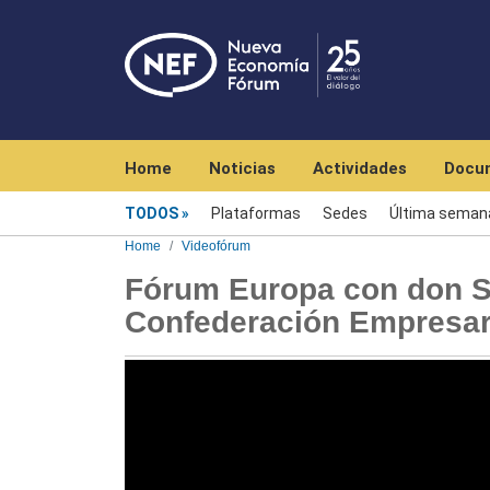
Navegación principal
Home
Noticias
Actividades
Docu
Videofórum
TODOS
Plataformas
Sedes
Última seman
Home
Videofórum
Fórum Europa con don Sa
Confederación Empresari