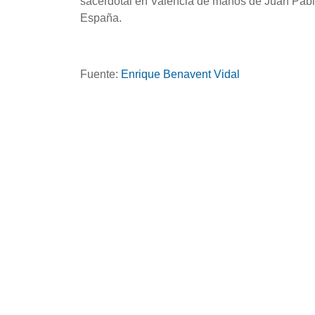
sacerdotal en Valencia de manos de Juan Pablo 
España.
Fuente:
Enrique Benavent Vidal