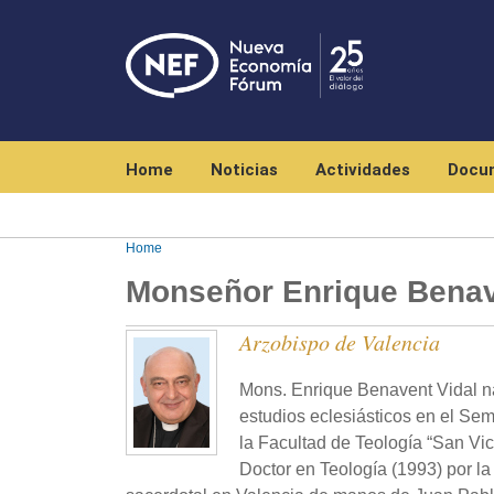
Navegación principal
Home
Noticias
Actividades
Docu
Home
Monseñor Enrique Bena
Arzobispo de Valencia
Mons. Enrique Benavent Vidal na
estudios eclesiásticos en el Se
la Facultad de Teología “San Vic
Doctor en Teología (1993) por l