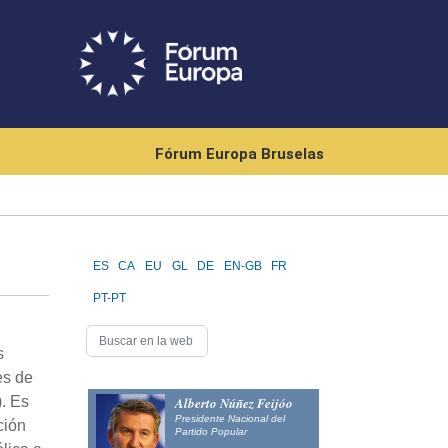
Fórum Europa Bruselas
ES
CA
EU
GL
DE
EN-GB
FR
PT-PT
s
es de
). Es
Alberto Núñez Feijóo
Presidente Nacional del
ción
Partido Popular