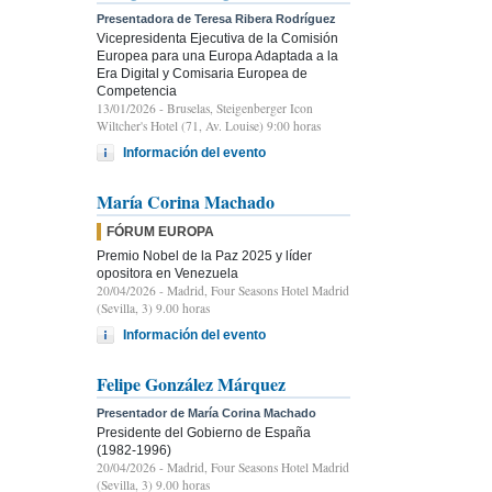
Presentadora de Teresa Ribera Rodríguez
Vicepresidenta Ejecutiva de la Comisión
Europea para una Europa Adaptada a la
Era Digital y Comisaria Europea de
Competencia
13/01/2026
- Bruselas, Steigenberger Icon
Wiltcher's Hotel (71, Av. Louise) 9:00 horas
Información del evento
María Corina Machado
FÓRUM EUROPA
Premio Nobel de la Paz 2025 y líder
opositora en Venezuela
20/04/2026
- Madrid, Four Seasons Hotel Madrid
(Sevilla, 3) 9.00 horas
Información del evento
Felipe González Márquez
Presentador de María Corina Machado
Presidente del Gobierno de España
(1982-1996)
20/04/2026
- Madrid, Four Seasons Hotel Madrid
(Sevilla, 3) 9.00 horas