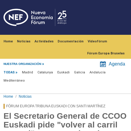
Skip to main content
Navegación principal
Home
Noticias
Actividades
Documentación
Videofórum
Fórum Europa Bruselas
Menú noticias
Agenda
NUESTRA ORGANIZACIÓN
TODAS
Madrid
Catalunya
Euskadi
Galicia
Andalucía
Mediterráneo
Home
Noticias
FÓRUM EUROPA TRIBUNA EUSKADI CON SANTI MARTÍNEZ
El Secretario General de CCOO
Euskadi pide "volver al carril