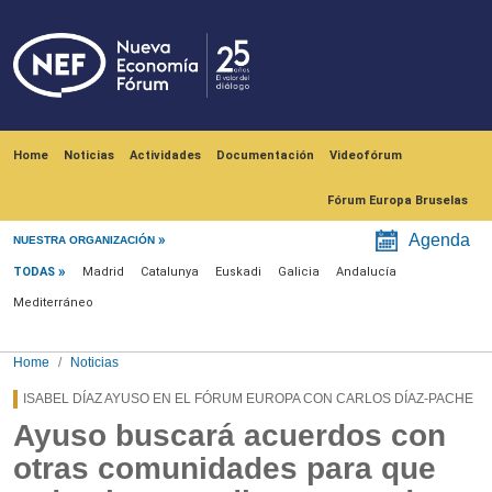
Skip to main content
Navegación principal
Home
Noticias
Actividades
Documentación
Videofórum
Fórum Europa Bruselas
Menú noticias
Agenda
NUESTRA ORGANIZACIÓN
TODAS
Madrid
Catalunya
Euskadi
Galicia
Andalucía
Mediterráneo
Home
Noticias
ISABEL DÍAZ AYUSO EN EL FÓRUM EUROPA CON CARLOS DÍAZ-PACHE
Ayuso buscará acuerdos con
otras comunidades para que