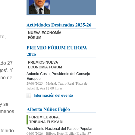
Actividades Destacadas 2025-26
NUEVA ECONOMÍA
zo,
FÓRUM
PREMIO FÓRUM EUROPA
2025
PREMIOS NUEVA
ado 27
ECONOMÍA FÓRUM
gos’. Y
Antonio Costa, Presidente del Consejo
ono de
Europeo
29/09/2025
- Madrid, Teatro Real (Plaza de
Isabel II, s/n) 12:00 horas
Información del evento
u
y se
Alberto Núñez Feijóo
l menos
FÓRUM EUROPA.
TRIBUNA EUSKADI
Presidente Nacional del Partido Popular
 tenido
04/03/2026
- Bilbao, Hotel Ercilla (Ercilla, 37-