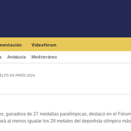
Skip to main content
mentación
Videofórum
a
Andalucía
Mediterráneo
ELPS EN PARÍS 2024
es, ganadora de 27 medallas paralímpicas, destacó en el Fóru
rá al menos igualar los 28 metales del deportista olímpico más