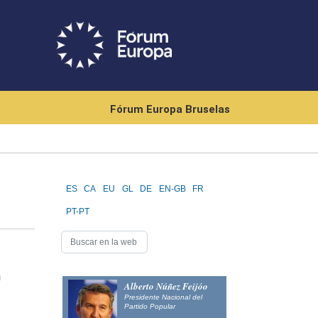
Fórum Europa Bruselas
ES
CA
EU
GL
DE
EN-GB
FR
PT-PT
m
Alberto Núñez Feijóo
Presidente Nacional del
Partido Popular