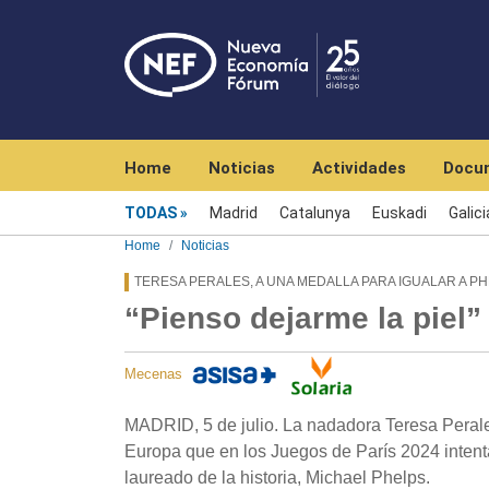
Navegación principal
Home
Noticias
Actividades
Docu
Menú noticias
TODAS
Madrid
Catalunya
Euskadi
Galici
Home
Noticias
TERESA PERALES, A UNA MEDALLA PARA IGUALAR A PH
“Pienso dejarme la piel”
Mecenas
MADRID, 5 de julio. La nadadora Teresa Peral
Europa que en los Juegos de París 2024 intenta
laureado de la historia, Michael Phelps.