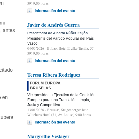
en
39) 9:00 horas
Información del evento
 mi
Javier de Andrés Guerra
, antes
Presentador de Alberto Núñez Feijóo
e
Presidente del Partido Popular del País
Vasco
04/03/2026
- Bilbao, Hotel Ercilla (Ercilla, 37-
39) 9:00 horas
Información del evento
citado
Teresa Ribera Rodríguez
FÓRUM EUROPA
BRUSELAS
Vicepresidenta Ejecutiva de la Comisión
e en
Europea para una Transición Limpia,
Justa y Competitiva
13/01/2026
- Bruselas, Steigenberger Icon
Wiltcher's Hotel (71, Av. Louise) 9:00 horas
 supera
Información del evento
Margrethe Vestager