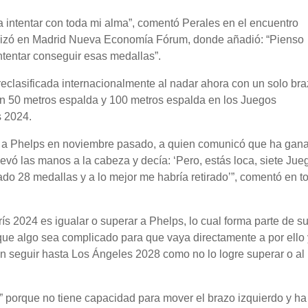
a intentar con toda mi alma”, comentó Perales en el encuentro
nizó en Madrid Nueva Economía Fórum, donde añadió: “Pienso
intentar conseguir esas medallas”.
reclasificada internacionalmente al nadar ahora con un solo bra
en 50 metros espalda y 100 metros espalda en los Juegos
s 2024.
 a Phelps en noviembre pasado, a quien comunicó que ha gan
evó las manos a la cabeza y decía: ‘Pero, estás loca, siete Jue
do 28 medallas y a lo mejor me habría retirado’”, comentó en t
ís 2024 es igualar o superar a Phelps, lo cual forma parte de s
ue algo sea complicado para que vaya directamente a por ello 
n seguir hasta Los Ángeles 2028 como no lo logre superar o a
il” porque no tiene capacidad para mover el brazo izquierdo y ha