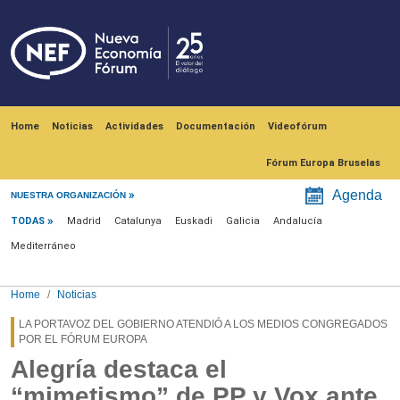
Skip to main content
Navegación principal
Home
Noticias
Actividades
Documentación
Videofórum
Fórum Europa Bruselas
Menú noticias
Agenda
NUESTRA ORGANIZACIÓN
TODAS
Madrid
Catalunya
Euskadi
Galicia
Andalucía
Mediterráneo
Home
Noticias
LA PORTAVOZ DEL GOBIERNO ATENDIÓ A LOS MEDIOS CONGREGADOS
POR EL FÓRUM EUROPA
Alegría destaca el
“mimetismo” de PP y Vox ante