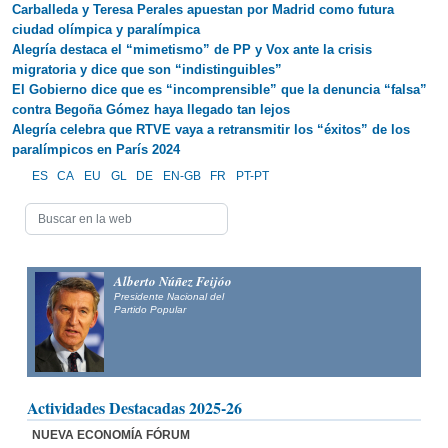
Carballeda y Teresa Perales apuestan por Madrid como futura
ciudad olímpica y paralímpica
Alegría destaca el “mimetismo” de PP y Vox ante la crisis
migratoria y dice que son “indistinguibles”
El Gobierno dice que es “incomprensible” que la denuncia “falsa”
contra Begoña Gómez haya llegado tan lejos
Alegría celebra que RTVE vaya a retransmitir los “éxitos” de los
paralímpicos en París 2024
ES
CA
EU
GL
DE
EN-GB
FR
PT-PT
Alberto Núñez Feijóo
Presidente Nacional del
Partido Popular
Actividades Destacadas 2025-26
NUEVA ECONOMÍA FÓRUM