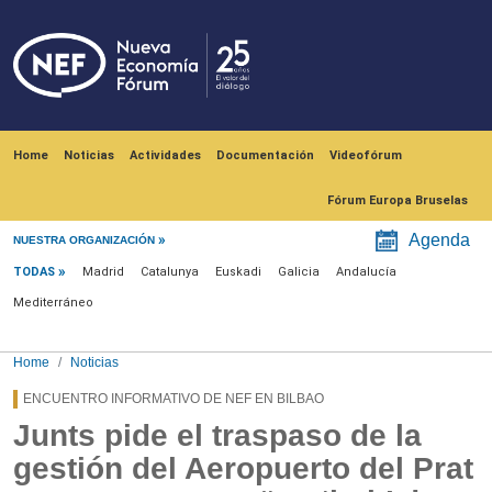
Skip to main content
Navegación principal
Home
Noticias
Actividades
Documentación
Videofórum
Fórum Europa Bruselas
Menú noticias
Agenda
NUESTRA ORGANIZACIÓN
TODAS
Madrid
Catalunya
Euskadi
Galicia
Andalucía
Mediterráneo
Home
Noticias
ENCUENTRO INFORMATIVO DE NEF EN BILBAO
Junts pide el traspaso de la
gestión del Aeropuerto del Prat