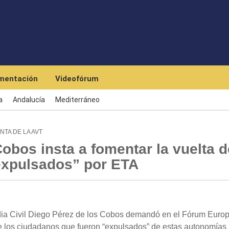
Skip to main content
mentación
Videofórum
a
Andalucía
Mediterráneo
TA DE LA AVT
Cobos insta a fomentar la vuelta d
expulsados” por ETA
dia Civil Diego Pérez de los Cobos demandó en el Fórum Euro
de los ciudadanos que fueron “expulsados” de estas autonomías 