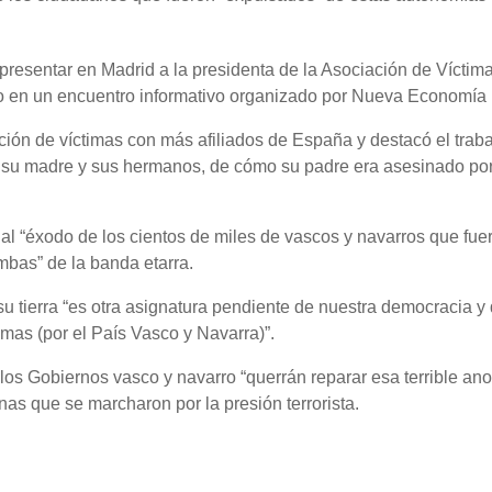
presentar en Madrid a la presidenta de la Asociación de Víctim
ino en un encuentro informativo organizado por Nueva Economía
ión de víctimas con más afiliados de España y destacó el trab
 a su madre y sus hermanos, de cómo su padre era asesinado po
 al “éxodo de los cientos de miles de vascos y navarros que fue
mbas” de la banda etarra.
u tierra “es otra asignatura pendiente de nuestra democracia y 
as (por el País Vasco y Navarra)”.
los Gobiernos vasco y navarro “querrán reparar esa terrible an
nas que se marcharon por la presión terrorista.