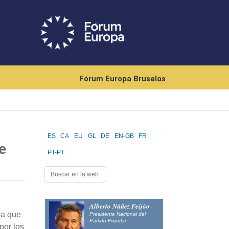
Fórum Europa Bruselas
ES
CA
EU
GL
DE
EN-GB
FR
e
PT-PT
Alberto Núñez Feijóo
pa que
Presidente Nacional del
Partido Popular
por los