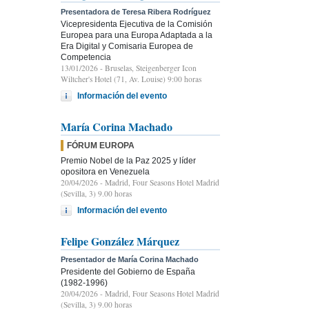
Presentadora de Teresa Ribera Rodríguez
Vicepresidenta Ejecutiva de la Comisión
Europea para una Europa Adaptada a la
Era Digital y Comisaria Europea de
Competencia
13/01/2026
- Bruselas, Steigenberger Icon
Wiltcher's Hotel (71, Av. Louise) 9:00 horas
Información del evento
María Corina Machado
FÓRUM EUROPA
Premio Nobel de la Paz 2025 y líder
opositora en Venezuela
20/04/2026
- Madrid, Four Seasons Hotel Madrid
(Sevilla, 3) 9.00 horas
Información del evento
Felipe González Márquez
Presentador de María Corina Machado
Presidente del Gobierno de España
(1982-1996)
20/04/2026
- Madrid, Four Seasons Hotel Madrid
(Sevilla, 3) 9.00 horas