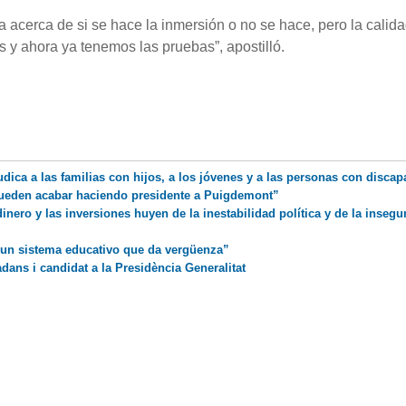
a acerca de si se hace la inmersión o no se hace, pero la calid
 y ahora ya tenemos las pruebas”, apostilló.
rjudica a las familias con hijos, a los jóvenes y a las personas con disca
 pueden acabar haciendo presidente a Puigdemont”
inero y las inversiones huyen de la inestabilidad política y de la insegu
 un sistema educativo que da vergüenza”
dans i candidat a la Presidència Generalitat