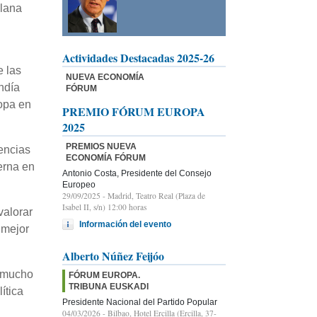
alana
Actividades Destacadas 2025-26
e las
NUEVA ECONOMÍA
ndía
FÓRUM
ropa en
PREMIO FÓRUM EUROPA
2025
PREMIOS NUEVA
encias
ECONOMÍA FÓRUM
erna en
Antonio Costa, Presidente del Consejo
Europeo
29/09/2025
- Madrid, Teatro Real (Plaza de
Isabel II, s/n) 12:00 horas
valorar
Información del evento
 mejor
Alberto Núñez Feijóo
e mucho
FÓRUM EUROPA.
TRIBUNA EUSKADI
ítica
Presidente Nacional del Partido Popular
04/03/2026
- Bilbao, Hotel Ercilla (Ercilla, 37-