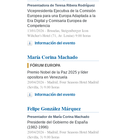
Presentadora de Teresa Ribera Rodríguez
Vicepresidenta Ejecutiva de la Comisión
Europea para una Europa Adaptada a la
Era Digital y Comisaria Europea de
Competencia
13/01/2026
- Bruselas, Steigenberger Icon
Wiltcher's Hotel (71, Av. Louise) 9:00 horas
Información del evento
María Corina Machado
FÓRUM EUROPA
Premio Nobel de la Paz 2025 y líder
opositora en Venezuela
20/04/2026
- Madrid, Four Seasons Hotel Madrid
(Sevilla, 3) 9.00 horas
Información del evento
Felipe González Márquez
Presentador de María Corina Machado
Presidente del Gobierno de España
(1982-1996)
20/04/2026
- Madrid, Four Seasons Hotel Madrid
(Sevilla, 3) 9.00 horas