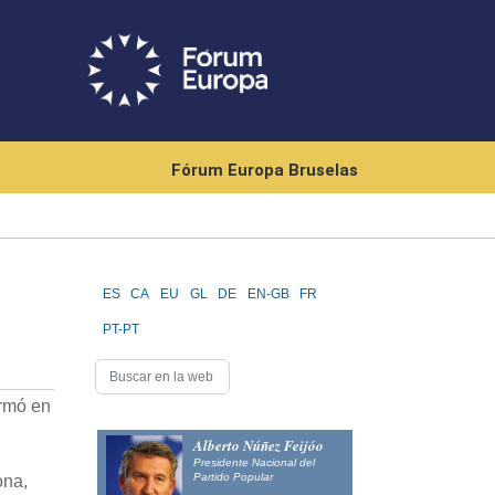
Fórum Europa Bruselas
ES
CA
EU
GL
DE
EN-GB
FR
PT-PT
irmó en
Alberto Núñez Feijóo
Presidente Nacional del
Partido Popular
ona,