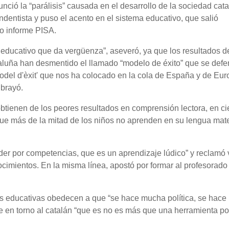
nció la “parálisis” causada en el desarrollo de la sociedad cat
ndentista y puso el acento en el sistema educativo, que salió
o informe PISA.
educativo que da vergüenza”, aseveró, ya que los resultados d
luña han desmentido el llamado “modelo de éxito” que se defe
odel d'èxit' que nos ha colocado en la cola de España y de Eu
ubrayó.
btienen de los peores resultados en comprensión lectora, en ci
que más de la mitad de los niños no aprenden en su lengua mat
er por competencias, que es un aprendizaje lúdico” y reclamó 
nocimientos. En la misma línea, apostó por formar al profesorado
as educativas obedecen a que “se hace mucha política, se hac
e en torno al catalán “que es no es más que una herramienta pol