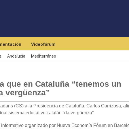
Skip to main content
mentación
Videofórum
a
Andalucía
Mediterráneo
ma que en Cataluña “tenemos un
a vergüenza”
ans (CS) a la Presidencia de Cataluña, Carlos Carrizosa, af
tual sistema educativo catalán “da vergüenza”.
 informativo organizado por Nueva Economía Fórum en Barcel