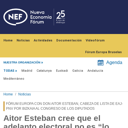
Skip to main content
Navegación principal
Home
Noticias
Actividades
Documentación
Videofórum
Fórum Europa Bruselas
Menú noticias
Agenda
NUESTRA ORGANIZACIÓN
TODAS
Madrid
Catalunya
Euskadi
Galicia
Andalucía
Mediterráneo
Home
Noticias
FÓRUM EUROPA CON DON AITOR ESTEBAN, CABEZA DE LISTA DE EAJ-
PNV POR BIZKAIA AL CONGRESO DE LOS DIPUTADOS
Aitor Esteban cree que el
adelanto electoral no es “lo