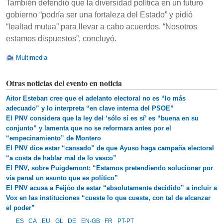
También defendió que la diversidad política en un futuro
gobierno “podría ser una fortaleza del Estado” y pidió
“lealtad mutua” para llevar a cabo acuerdos. “Nosotros
estamos dispuestos”, concluyó.
Multimedia
Otras noticias del evento en noticia
Aitor Esteban cree que el adelanto electoral no es “lo más
adecuado” y lo interpreta “en clave interna del PSOE”
El PNV considera que la ley del ‘sólo sí es sí’ es “buena en su
conjunto” y lamenta que no se reformara antes por el
“empecinamiento” de Montero
El PNV dice estar “cansado” de que Ayuso haga campaña electoral
“a costa de hablar mal de lo vasco”
El PNV, sobre Puigdemont: “Estamos pretendiendo solucionar por
vía penal un asunto que es político”
El PNV acusa a Feijóo de estar “absolutamente decidido” a incluir a
Vox en las instituciones “cueste lo que cueste, con tal de alcanzar
el poder”
ES
CA
EU
GL
DE
EN-GB
FR
PT-PT